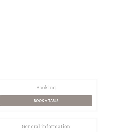
- Desserts
FORMULE - LE MIDI*
Booking
BOOK A TABLE
General information