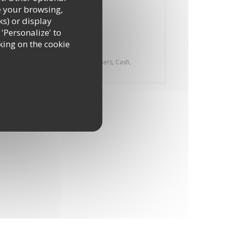
Italian Restaurant
e your browsing,
ks) or display
Services
 'Personalize' to
WiFi
king on the cookie
Payment methods
American Express, Restaurant Vouchers, Cash,
Cheques, Debit Card