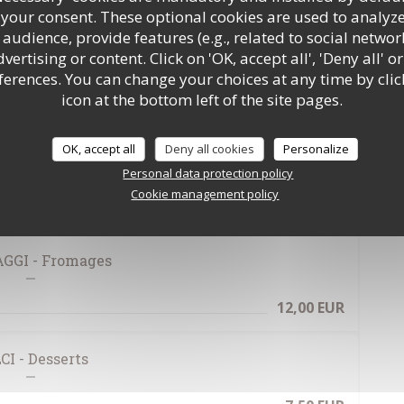
 your consent. These optional cookies are used to analyz
18,00 EUR
terini, ricotta affumicata
audience, provide features (e.g., related to social networ
tta fumée
ertising or content. Click on 'OK, accept all', 'Deny all' or
rences. You can change your choices at any time by clic
20,00 EUR
icon at the bottom left of the site pages.
20,00 EUR
OK, accept all
Deny all cookies
Personalize
t poivrons, courgettes et oignons rouges
Personal data protection policy
22,00 EUR
, oglio di fico
Cookie management policy
gue
GGI - Fromages
12,00 EUR
CI - Desserts