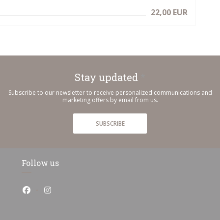
22,00 EUR
Stay updated
*
Subscribe to our newsletter to receive personalized communications and
marketing offers by email from us.
SUBSCRIBE
Follow us
Facebook ((opens in a new window))
Instagram ((opens in a new window))