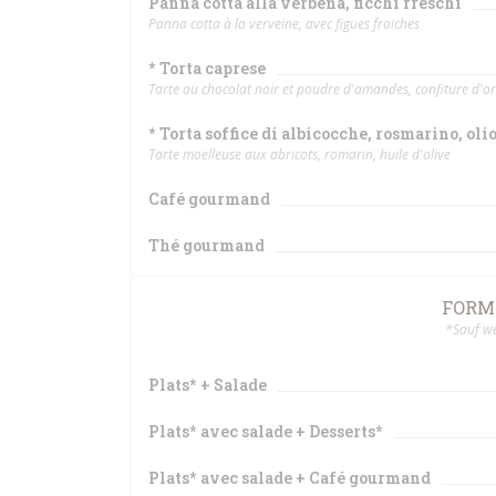
Panna cotta alla verbena, ficchi freschi
Panna cotta à la verveine, avec figues fraiches
* Torta caprese
Tarte au chocolat noir et poudre d'amandes, confiture d'
* Torta soffice di albicocche, rosmarino, olio
Tarte moelleuse aux abricots, romarin, huile d'olive
Café gourmand
Thé gourmand
FORMU
*Sauf we
Plats* + Salade
Plats* avec salade + Desserts*
Plats* avec salade + Café gourmand