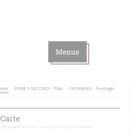
Menus
rées
PRIMI E SECONDI - Plats
FROMAGGI - Fromages
DOLCI 
Carte
des produits de saison. Tous nos plats sont faits maison.