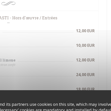
TI - Hors d'œuvre / Entrées
12,00 EUR
10,00 EUR
12,00 EUR
al limone
itron confit
24,00 EUR
18,00 EUR
d its partners use cookies on this site, which may involve
 SECONDI - Plats
Necessary' cookies are mandatory and installed by defaul