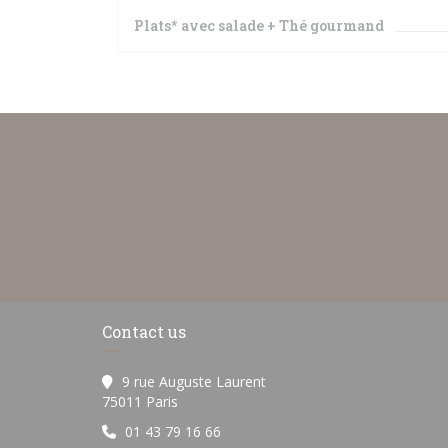
Plats* avec salade + Thé gourmand
Contact us
9 rue Auguste Laurent
((opens in a new window))
75011 Paris
01 43 79 16 66