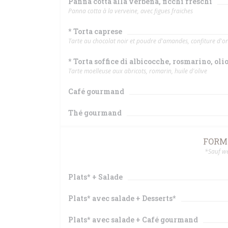
Panna cotta alla verbena, ficchi freschi
Panna cotta à la verveine, avec figues fraiches
* Torta caprese
Tarte au chocolat noir et poudre d'amandes, confiture d'
* Torta soffice di albicocche, rosmarino, olio
Tarte moelleuse aux abricots, romarin, huile d'olive
Café gourmand
Thé gourmand
FORMU
*Sauf we
Plats* + Salade
Plats* avec salade + Desserts*
Plats* avec salade + Café gourmand