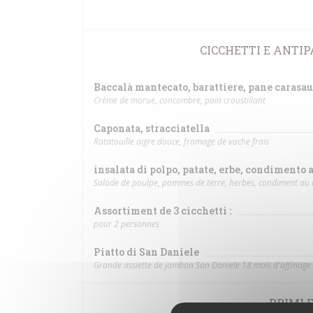
CICCHETTI E ANTIPAS
Baccalà mantecato, barattiere, pane carasau
Crème de morue, concombre, pain croustillant
Caponata, stracciatella
Ratatouille aigre douce, fromage de vache frais
insalata di polpo, patate, erbe, condimento 
Salade de poulpe, pommes de terre, herbes, condiment au c
Assortiment de 3 cicchetti :
pour 2 personnes
Piatto di San Daniele
Grande assiette de jambon San Daniele 18 mois d'affinage
PRIMI E