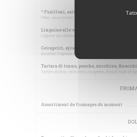
* Fusilloni, salsa pomodoro al pimenton, dat
Tato
Pâtes, sauce tomate au paprika fumé, petites tomates, rico
Linguine alle vongole
Linguine aux palourdes, légèrement pimenté
Cevapcici, ajvar, zucchine e cipolla rossa
Boulettes d'agneau et bœuf au paprika, sauce aubergines e
Tartara di tonno, pesche, zucchine, finocchio
Tartare de thon, nectarines, courgettes, fenouil, huile de fi
FROMA
Assortiment de fromages du moment
DOL