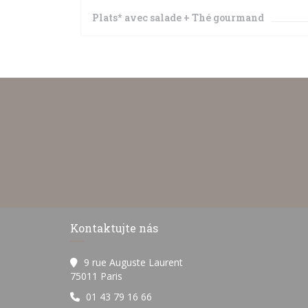
Plats* avec salade + Thé gourmand
Kontaktujte nás
9 rue Auguste Laurent
((otevře se v novém okně))
75011 Paris
01 43 79 16 66