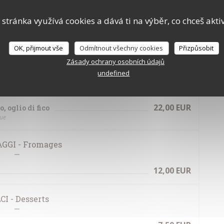
18,00 EUR
terini, ricotta affumicata
 stránka využívá cookies a dává ti na výběr, co chceš akti
tta fumée
20,00 EUR
OK, přijmout vše
Odmítnout všechny cookies
Přizpůsobit
Zásady ochrany osobních údajů
undefined
20,00 EUR
t poivrons, courgettes et oignons rouges
22,00 EUR
, oglio di fico
gue
GGI - Fromages
12,00 EUR
CI - Desserts