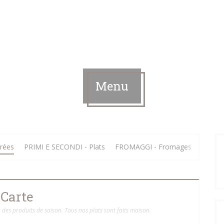
Menu
rées
PRIMI E SECONDI - Plats
FROMAGGI - Fromages
DOLCI 
Carte
des produits de saison. Tous nos plats sont faits maison.