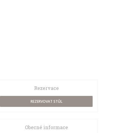
- Desserts
FORMULE - LE MIDI*
Rezervace
REZERVOVAT STŮL
Obecné informace