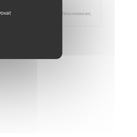
Platební metody
vovat
American Express, Titres restaurantTitres restaurant,
Cash, Debit Card