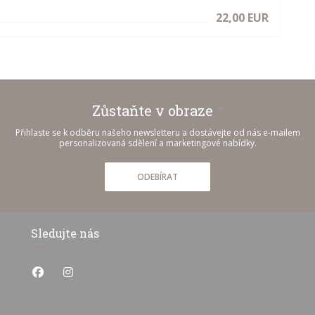
22,00 EUR
Zůstaňte v obraze
*
Přihlaste se k odběru našeho newsletteru a dostávejte od nás e-mailem
personalizovaná sdělení a marketingové nabídky.
ODEBÍRAT
Sledujte nás
Facebook ((otevře se v novém okně))
Instagram ((otevře se v novém okně))