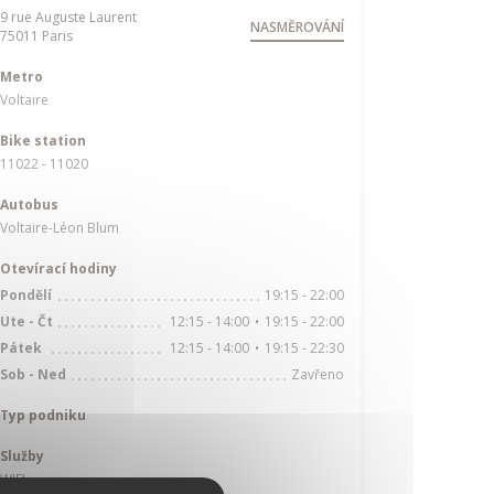
9 rue Auguste Laurent
NASMĚROVÁNÍ
((otevře se v novém okně))
75011 Paris
Metro
Voltaire
Bike station
11022 - 11020
Autobus
Voltaire-Léon Blum
Otevírací hodiny
19:15 - 22:00
Pondělí
12:15 - 14:00
19:15 - 22:00
Ute
-
Čt
•
12:15 - 14:00
19:15 - 22:30
Pátek
•
Zavřeno
Sob
-
Ned
Typ podniku
Služby
WIFI