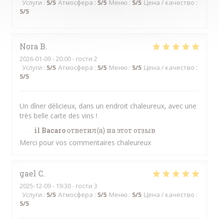
Услуги
:
5
/5
Атмосфера
:
5
/5
Меню
:
5
/5
Цена / качество
:
5
/5
Nora
B
2026-01-09
- 20:00 - гости 2
Услуги
:
5
/5
Атмосфера
:
5
/5
Меню
:
5
/5
Цена / качество
:
5
/5
Un dîner délicieux, dans un endroit chaleureux, avec une
très belle carte des vins !
il Bacaro
ответил(а) на этот отзыв
Merci pour vos commentaires chaleureux
gael
C
2025-12-09
- 19:30 - гости 3
Услуги
:
5
/5
Атмосфера
:
5
/5
Меню
:
5
/5
Цена / качество
:
5
/5