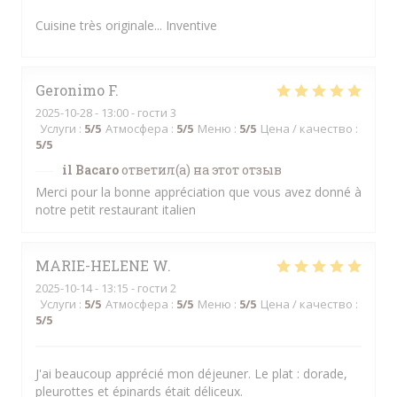
Cuisine très originale... Inventive
Geronimo
F
2025-10-28
- 13:00 - гости 3
Услуги
:
5
/5
Атмосфера
:
5
/5
Меню
:
5
/5
Цена / качество
:
5
/5
il Bacaro
ответил(а) на этот отзыв
Merci pour la bonne appréciation que vous avez donné à
notre petit restaurant italien
MARIE-HELENE
W
2025-10-14
- 13:15 - гости 2
Услуги
:
5
/5
Атмосфера
:
5
/5
Меню
:
5
/5
Цена / качество
:
5
/5
J'ai beaucoup apprécié mon déjeuner. Le plat : dorade,
pleurottes et épinards était déliceux.