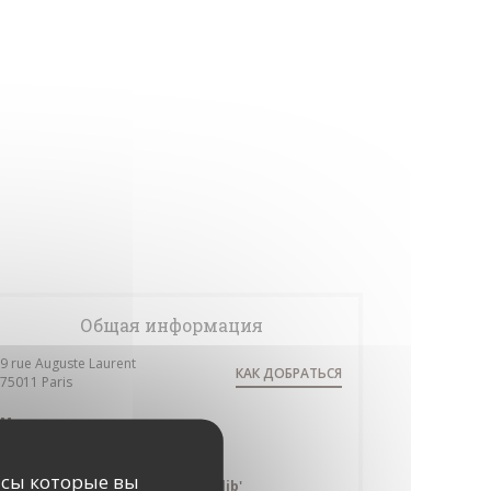
Общая информация
9 rue Auguste Laurent
КАК ДОБРАТЬСЯ
((открывается в новом окне))
75011 Paris
Метро
Voltaire
исы которые вы
Сеть проката велосипедов Velib'