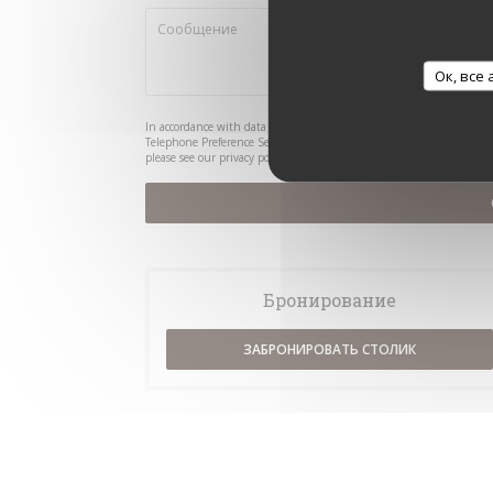
Ок, все
In accordance with data protection regulations, you have the right 
Telephone Preference Service at
tpsonline.org.uk
. US residents can 
please see our
privacy policy
.
Бронирование
ЗАБРОНИРОВАТЬ СТОЛИК