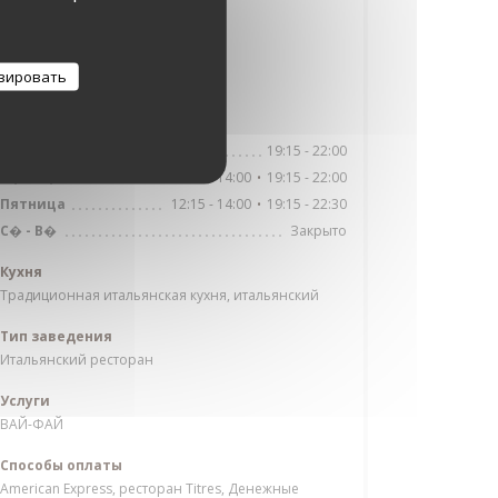
11022 - 11020
Автобус
зировать
Voltaire-Léon Blum
Часы работы
19:15 - 22:00
Понедельник
12:15 - 14:00
19:15 - 22:00
В�
-
Ч�
•
12:15 - 14:00
19:15 - 22:30
Пятница
•
Закрыто
С�
-
В�
Кухня
Традиционная итальянская кухня, итальянский
Тип заведения
Итальянский ресторан
Услуги
ВАЙ-ФАЙ
Способы оплаты
American Express, ресторан Titres, Денежные