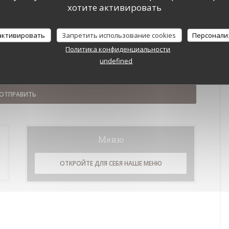
хотите активировать
 активировать
Запретить использование cookies
Персонали
Политика конфиденциальности
to opt out of marketing communications. UK residents can register with the
undefined
register at
donotcall.gov
. For more information about how we process your data,
Меню
ОТКРОЙТЕ ДЛЯ СЕБЯ НАШЕ МЕНЮ