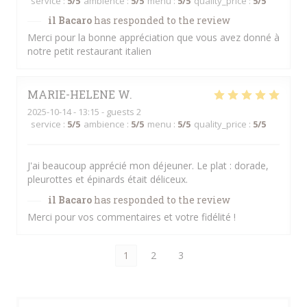
service
:
5
/5
ambience
:
5
/5
menu
:
5
/5
quality_price
:
5
/5
il Bacaro
has responded to the review
Merci pour la bonne appréciation que vous avez donné à
notre petit restaurant italien
MARIE-HELENE
W
2025-10-14
- 13:15 - guests 2
service
:
5
/5
ambience
:
5
/5
menu
:
5
/5
quality_price
:
5
/5
J'ai beaucoup apprécié mon déjeuner. Le plat : dorade,
pleurottes et épinards était déliceux.
il Bacaro
has responded to the review
Merci pour vos commentaires et votre fidélité !
1
2
3