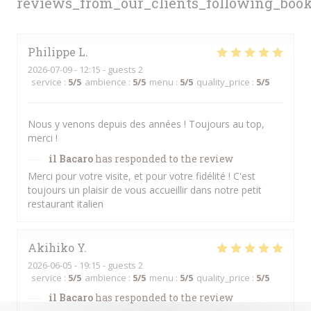
reviews_from_our_clients_following_boo
Philippe
L
2026-07-09
- 12:15 - guests 2
service
:
5
/5
ambience
:
5
/5
menu
:
5
/5
quality_price
:
5
/5
Nous y venons depuis des années ! Toujours au top,
merci !
il Bacaro
has responded to the review
Merci pour votre visite, et pour votre fidélité ! C'est
toujours un plaisir de vous accueillir dans notre petit
restaurant italien
Akihiko
Y
2026-06-05
- 19:15 - guests 2
service
:
5
/5
ambience
:
5
/5
menu
:
5
/5
quality_price
:
5
/5
il Bacaro
has responded to the review