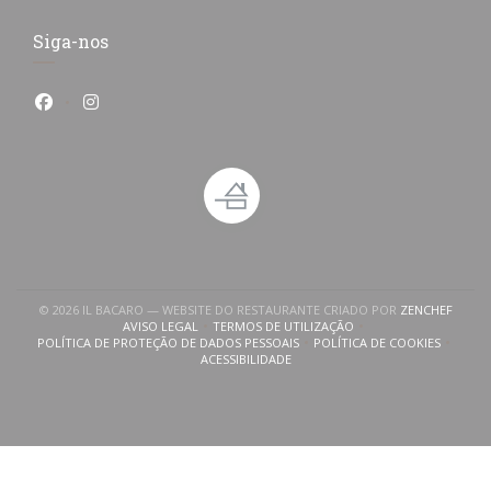
Siga-nos
Facebook ((abre numa nova janela))
Instagram ((abre numa nova janela))
((ABRE
© 2026 IL BACARO — WEBSITE DO RESTAURANTE CRIADO POR
ZENCHEF
AVISO LEGAL
TERMOS DE UTILIZAÇÃO
((ABRE NUMA NOVA JANELA))
((ABRE NUMA NOVA JANELA))
POLÍTICA DE PROTEÇÃO DE DADOS PESSOAIS
POLÍTICA DE COOKIES
((ABRE NUMA NOVA JANELA))
((ABRE NUMA NOVA
ACESSIBILIDADE
((ABRE NUMA NOVA JANELA))