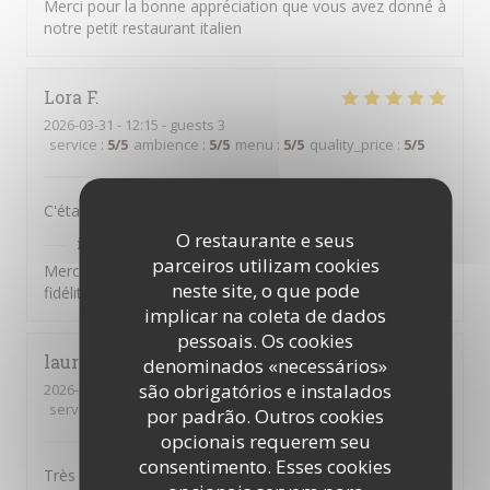
Merci pour la bonne appréciation que vous avez donné à
notre petit restaurant italien
Lora
F
2026-03-31
- 12:15 - guests 3
service
:
5
/5
ambience
:
5
/5
menu
:
5
/5
quality_price
:
5
/5
C'était délicieux et un vrai plaisir - comme toujours.
O restaurante e seus
il Bacaro
has responded to the review
parceiros utilizam cookies
Merci pour vos commentaires, Lora, et pour votre
neste site, o que pode
fidélité !
implicar na coleta de dados
pessoais. Os cookies
laurence
T
denominados «necessários»
são obrigatórios e instalados
2026-03-13
- 21:00 - guests 2
service
:
2
/5
ambience
:
3
/5
menu
:
4
/5
quality_price
:
4
/5
por padrão. Outros cookies
opcionais requerem seu
consentimento. Esses cookies
Très bons plats . Accueil très moyen , personnel qui ne