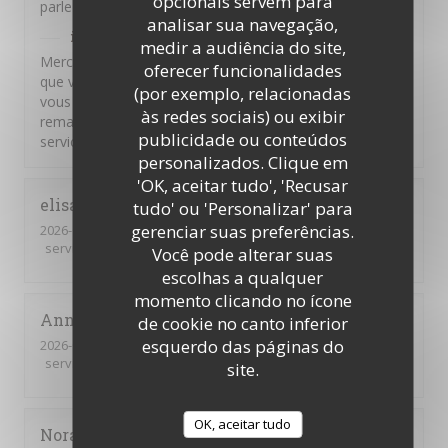
opcionais servem para
parle pas.
analisar sua navegação,
il Bacaro
has responded to the review
medir a audiência do site,
Merci pour vos commentaires. Nous sommes heureux
oferecer funcionalidades
que vous ayez apprécié nos plats. Il n'appartient qu'à
(por exemplo, relacionadas
vous de solliciter notre personnel pour faire part de vos
às redes sociais) ou exibir
remarques ou de vos questions, nous sommes à votre
publicidade ou conteúdos
service
personalizados. Clique em
'OK, aceitar tudo', 'Recusar
elisabeth
C
tudo' ou 'Personalizar' para
gerenciar suas preferências.
2026-03-10
- 19:45 - guests 3
service
:
5
/5
ambience
:
5
/5
menu
:
5
/5
quality_price
:
5
/5
Você pode alterar suas
escolhas a qualquer
momento clicando no ícone
Anna
A
de cookie no canto inferior
esquerdo das páginas do
2026-01-14
- 19:30 - guests 2
service
:
5
/5
ambience
:
5
/5
menu
:
5
/5
quality_price
:
5
/5
site.
OK, aceitar tudo
Nora
B