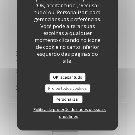
'OK, aceitar tudo', 'Recusar
tudo' ou 'Personalizar' para
gerenciar suas preferências.
Você pode alterar suas
escolhas a qualquer
momento clicando no ícone
de cookie no canto inferior
Palace Costes : Il Bacaro, comme à
esquerdo das páginas do
site.
Venise
01/11/2017
OK, aceitar tudo
((ABRE NUMA NOVA JANELA))
VER O ARTIGO DA IMPRENSA
Proíbe todos cookies
Personalizar
Política de proteção de dados pessoais
undefined