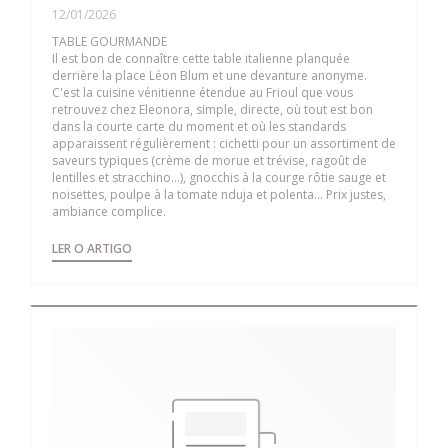
12/01/2026
TABLE GOURMANDE
Il est bon de connaître cette table italienne planquée
derrière la place Léon Blum et une devanture anonyme.
C'est la cuisine vénitienne étendue au Frioul que vous
retrouvez chez Eleonora, simple, directe, où tout est bon
dans la courte carte du moment et où les standards
apparaissent régulièrement : cichetti pour un assortiment de
saveurs typiques (crème de morue et trévise, ragoût de
lentilles et stracchino...), gnocchis à la courge rôtie sauge et
noisettes, poulpe à la tomate nduja et polenta... Prix justes,
ambiance complice.
((ABRE NUMA NOVA JANELA))
LER O ARTIGO