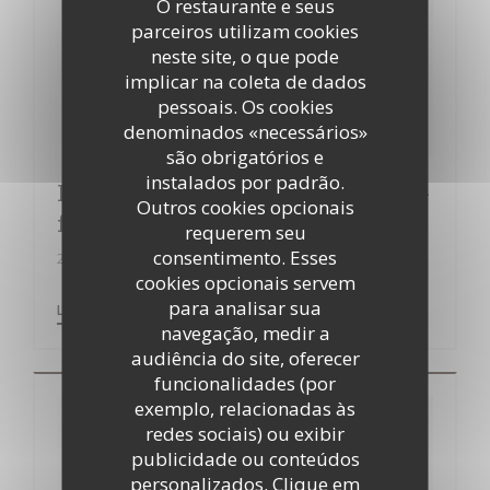
O restaurante e seus
parceiros utilizam cookies
neste site, o que pode
implicar na coleta de dados
pessoais. Os cookies
denominados «necessários»
são obrigatórios e
instalados por padrão.
Food&Sens : Il Bacaro, table veneto-
Outros cookies opcionais
frioulane à Paris
requerem seu
consentimento. Esses
25/11/2017
cookies opcionais servem
para analisar sua
((ABRE NUMA NOVA JANELA))
LER O ARTIGO
navegação, medir a
audiência do site, oferecer
funcionalidades (por
exemplo, relacionadas às
redes sociais) ou exibir
publicidade ou conteúdos
personalizados. Clique em