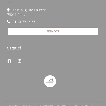
9 rue Auguste Laurent
((apre una nuova finestra))
75011 Paris
01 43 79 16 66
PRENOTA
Seguici
Facebook ((apre una nuova finestra))
Instagram ((apre una nuova finestra))
© 2026 IL BACARO — CREAZIONE DEL SITO INTERNET RISTORANTE CON