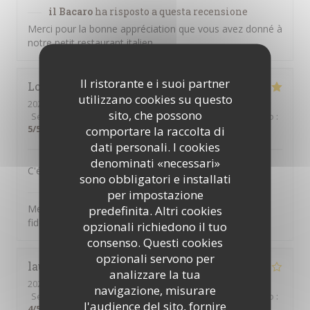
il Bacaro
ha risposto a questa recensione
Merci pour la bonne appréciation que vous avez donné à
notre petit restaurant italien
Il ristorante e i suoi partner
Lora
F
utilizzano cookies su questo
2026-03-31
- 12:15 - Ospiti 3
sito, che possono
Servizio
:
5
/5
Atmosfera
:
5
/5
Cucina
:
5
/5
Qualità / Prezzo
:
5
/5
comportare la raccolta di
dati personali. I cookies
denominati «necessari»
C'était délicieux et un vrai plaisir - comme toujours.
sono obbligatori e installati
il Bacaro
ha risposto a questa recensione
per impostazione
Merci pour vos commentaires, Lora, et pour votre
predefinita. Altri cookies
fidélité !
opzionali richiedono il tuo
consenso. Questi cookies
opzionali servono per
laurence
T
analizzare la tua
2026-03-13
- 21:00 - Ospiti 2
navigazione, misurare
Servizio
:
2
/5
Atmosfera
:
3
/5
Cucina
:
4
/5
Qualità / Prezzo
:
l'audience del sito, fornire
4
/5