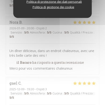
Servizio
:
5
/5
Atmosfera
:
5
/5
Cucina
:
5
/5
Qualità / Prezzo
:
Politica di protezione dei dati personali
5
/5
Politica di gestione dei cookie
Nora
B
2026-01-09
- 20:00 - Ospiti 2
Servizio
:
5
/5
Atmosfera
:
5
/5
Cucina
:
5
/5
Qualità / Prezzo
:
5
/5
Un dîner délicieux, dans un endroit chaleureux, avec une
très belle carte des vins !
il Bacaro
ha risposto a questa recensione
Merci pour vos commentaires chaleureux
gael
C
2025-12-09
- 19:30 - Ospiti 3
Servizio
:
5
/5
Atmosfera
:
5
/5
Cucina
:
5
/5
Qualità / Prezzo
:
5
/5