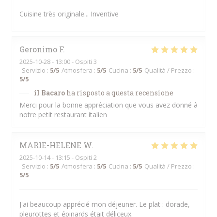
Cuisine très originale... Inventive
Geronimo
F
2025-10-28
- 13:00 - Ospiti 3
Servizio
:
5
/5
Atmosfera
:
5
/5
Cucina
:
5
/5
Qualità / Prezzo
:
5
/5
il Bacaro
ha risposto a questa recensione
Merci pour la bonne appréciation que vous avez donné à
notre petit restaurant italien
MARIE-HELENE
W
2025-10-14
- 13:15 - Ospiti 2
Servizio
:
5
/5
Atmosfera
:
5
/5
Cucina
:
5
/5
Qualità / Prezzo
:
5
/5
J'ai beaucoup apprécié mon déjeuner. Le plat : dorade,
pleurottes et épinards était déliceux.