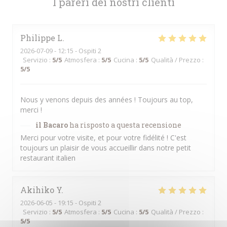
I pareri dei nostri clienti
Philippe
L
2026-07-09
- 12:15 - Ospiti 2
Servizio
:
5
/5
Atmosfera
:
5
/5
Cucina
:
5
/5
Qualità / Prezzo
:
5
/5
Nous y venons depuis des années ! Toujours au top,
merci !
il Bacaro
ha risposto a questa recensione
Merci pour votre visite, et pour votre fidélité ! C'est
toujours un plaisir de vous accueillir dans notre petit
restaurant italien
Akihiko
Y
2026-06-05
- 19:15 - Ospiti 2
Servizio
:
5
/5
Atmosfera
:
5
/5
Cucina
:
5
/5
Qualità / Prezzo
:
5
/5