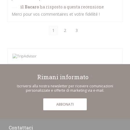
il Bacaro
ha risposto a questa recensione
Merci pour vos commentaires et votre fidélité !
1
2
3
Rimani informato
*
Iscriversi alla nostra newsletter per ricevere comunicazioni
personalizzate e offerte di marketing via e-mail.
ABBONATI
Contattaci