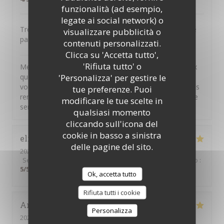
funzionalità (ad esempio,
legate ai social network) o
Très bons plats . Accueil très moyen , personnel qui ne
visualizzare pubblicità o
parle pas.
contenuti personalizzati.
Clicca su 'Accetta tutto',
il Bacaro
ha risposto a questa recensione
'Rifiuta tutto' o
Merci pour vos commentaires. Nous sommes heureux
'Personalizza' per gestire le
que vous ayez apprécié nos plats. Il n'appartient qu'à
vous de solliciter notre personnel pour faire part de vos
tue preferenze. Puoi
remarques ou de vos questions, nous sommes à votre
modificare le tue scelte in
service
qualsiasi momento
cliccando sull'icona del
cookie in basso a sinistra
elisabeth
C
delle pagine del sito.
2026-03-10
- 19:45 - Ospiti 3
Servizio
:
5
/5
Atmosfera
:
5
/5
Cucina
:
5
/5
Qualità / Prezzo
:
5
/5
Ok, accetta tutto
Rifiuta tutti i cookie
Anna
A
Personalizza
2026-01-14
- 19:30 - Ospiti 2