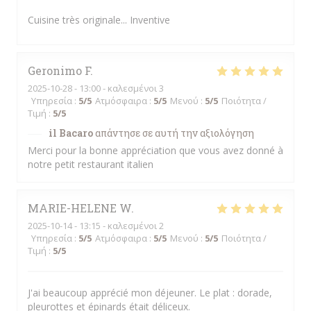
Cuisine très originale... Inventive
Geronimo
F
2025-10-28
- 13:00 - καλεσμένοι 3
Υπηρεσία
:
5
/5
Ατμόσφαιρα
:
5
/5
Μενού
:
5
/5
Ποιότητα /
Τιμή
:
5
/5
il Bacaro
απάντησε σε αυτή την αξιολόγηση
Merci pour la bonne appréciation que vous avez donné à
notre petit restaurant italien
MARIE-HELENE
W
2025-10-14
- 13:15 - καλεσμένοι 2
Υπηρεσία
:
5
/5
Ατμόσφαιρα
:
5
/5
Μενού
:
5
/5
Ποιότητα /
Τιμή
:
5
/5
J'ai beaucoup apprécié mon déjeuner. Le plat : dorade,
pleurottes et épinards était déliceux.