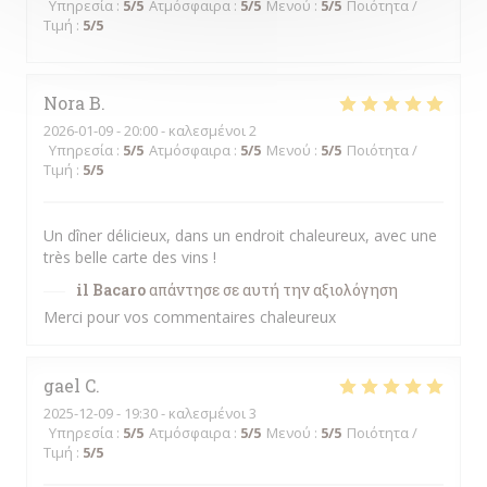
Υπηρεσία
:
5
/5
Ατμόσφαιρα
:
5
/5
Μενού
:
5
/5
Ποιότητα /
Τιμή
:
5
/5
Nora
B
2026-01-09
- 20:00 - καλεσμένοι 2
Υπηρεσία
:
5
/5
Ατμόσφαιρα
:
5
/5
Μενού
:
5
/5
Ποιότητα /
Τιμή
:
5
/5
Un dîner délicieux, dans un endroit chaleureux, avec une
très belle carte des vins !
il Bacaro
απάντησε σε αυτή την αξιολόγηση
Merci pour vos commentaires chaleureux
gael
C
2025-12-09
- 19:30 - καλεσμένοι 3
Υπηρεσία
:
5
/5
Ατμόσφαιρα
:
5
/5
Μενού
:
5
/5
Ποιότητα /
Τιμή
:
5
/5