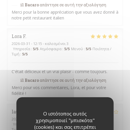
il Bacaro
απάντησε σε αυτή την αξιολόγηση
Merci pour la bonne appréciation que vous avez donné à
notre petit restaurant italien
Lora
F
2026-03-31
- 12:15 - καλεσμένοι 3
Υπηρεσία
:
5
/5
Ατμόσφαιρα
:
5
/5
Μενού
:
5
/5
Ποιότητα /
Τιμή
:
5
/5
C'était délicieux et un vrai plaisir - comme toujours.
il Bacaro
απάντησε σε αυτή την αξιολόγηση
Merci pour vos commentaires, Lora, et pour votre
fidélité !
laurence
T
Ο ιστότοπος αυτός
2026-03-13
- 21:00 - καλεσμένοι 2
χρησιμοποιεί "μπισκότα"
Υπηρεσία
:
2
/5
Ατμόσφαιρα
:
3
/5
Μενού
:
4
/5
Ποιότητα /
(cookies) και σας επιτρέπει
Τιμή
:
4
/5