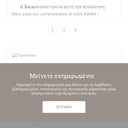
il Bacaro
απάντησε σε αυτή την αξιολόγηση
Merci pour vos commentaires et votre fidélité !
1
2
3
Μείνετε ενημερωμένοι
*
Εγγραφείτε στο ενημερωτικό μας δελτίο για να λαμβάνετε
εξατομικευμένες επικοινωνίες και προσφορές μάρκετινγκ μέσω
ηλεκτρονικού ταχυδρομείου από εμάς.
ΕΓΓΡΑΦΉ