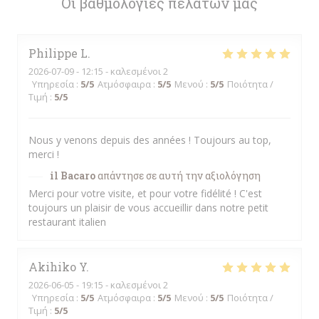
Οι βαθμολογίες πελατών μας
Philippe
L
2026-07-09
- 12:15 - καλεσμένοι 2
Υπηρεσία
:
5
/5
Ατμόσφαιρα
:
5
/5
Μενού
:
5
/5
Ποιότητα /
Τιμή
:
5
/5
Nous y venons depuis des années ! Toujours au top,
merci !
il Bacaro
απάντησε σε αυτή την αξιολόγηση
Merci pour votre visite, et pour votre fidélité ! C'est
toujours un plaisir de vous accueillir dans notre petit
restaurant italien
Akihiko
Y
2026-06-05
- 19:15 - καλεσμένοι 2
Υπηρεσία
:
5
/5
Ατμόσφαιρα
:
5
/5
Μενού
:
5
/5
Ποιότητα /
Τιμή
:
5
/5