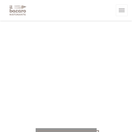
Πίνακας διαχείρισης "Μπισκότων" (Cookies)