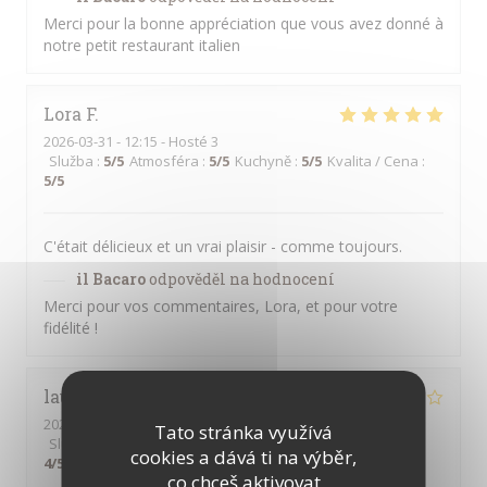
Merci pour la bonne appréciation que vous avez donné à
notre petit restaurant italien
Lora
F
2026-03-31
- 12:15 - Hosté 3
Služba
:
5
/5
Atmosféra
:
5
/5
Kuchyně
:
5
/5
Kvalita / Cena
:
5
/5
C'était délicieux et un vrai plaisir - comme toujours.
il Bacaro
odpověděl na hodnocení
Merci pour vos commentaires, Lora, et pour votre
fidélité !
laurence
T
2026-03-13
- 21:00 - Hosté 2
Tato stránka využívá
Služba
:
2
/5
Atmosféra
:
3
/5
Kuchyně
:
4
/5
Kvalita / Cena
:
cookies a dává ti na výběr,
4
/5
co chceš aktivovat