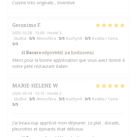
Cuisine très originale... Inventive
Geronimo
F
2025-10-28
- 13:00 - Hosté 3
Služba
:
5
/5
Atmosféra
:
5
/5
Kuchyně
:
5
/5
Kvalita / Cena
:
5
/5
il Bacaro
odpověděl na hodnocení
Merci pour la bonne appréciation que vous avez donné à
notre petit restaurant italien
MARIE-HELENE
W
2025-10-14
- 13:15 - Hosté 2
Služba
:
5
/5
Atmosféra
:
5
/5
Kuchyně
:
5
/5
Kvalita / Cena
:
5
/5
J'ai beaucoup apprécié mon déjeuner. Le plat : dorade,
pleurottes et épinards était déliceux.