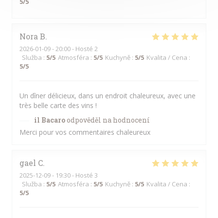
5
/5
Nora
B
2026-01-09
- 20:00 - Hosté 2
Služba
:
5
/5
Atmosféra
:
5
/5
Kuchyně
:
5
/5
Kvalita / Cena
:
5
/5
Un dîner délicieux, dans un endroit chaleureux, avec une
très belle carte des vins !
il Bacaro
odpověděl na hodnocení
Merci pour vos commentaires chaleureux
gael
C
2025-12-09
- 19:30 - Hosté 3
Služba
:
5
/5
Atmosféra
:
5
/5
Kuchyně
:
5
/5
Kvalita / Cena
:
5
/5