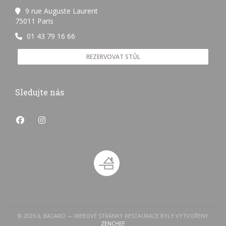
9 rue Auguste Laurent
((otevře se v novém okně))
75011 Paris
01 43 79 16 66
REZERVOVAT STŮL
Sledujte nás
Facebook ((otevře se v novém okně))
Instagram ((otevře se v novém okně))
© 2026 IL BACARO — WEBOVÉ STRÁNKY RESTAURACE BYLY VYTVOŘENY
((OTEVŘE SE V NOVÉM OKNĚ))
ZENCHEF