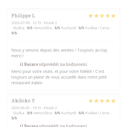
Philippe
L
2026-07-09
- 12:15 - Hosté 2
Služba
:
5
/5
Atmosféra
:
5
/5
Kuchyně
:
5
/5
Kvalita / Cena
:
5
/5
Nous y venons depuis des années ! Toujours au top,
merci !
il Bacaro
odpověděl na hodnocení
Merci pour votre visite, et pour votre fidélité ! C'est
toujours un plaisir de vous accueillir dans notre petit
restaurant italien
Akihiko
Y
2026-06-05
- 19:15 - Hosté 2
Služba
:
5
/5
Atmosféra
:
5
/5
Kuchyně
:
5
/5
Kvalita / Cena
:
5
/5
il Bacaro
odpověděl na hodnocení