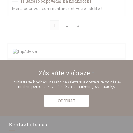
il Bacaro
odpověděl na hodnocení
Merci pour vos commentaires et votre fidélité !
1
2
3
Zůstaňte v obraze
*
Přihlaste se k odběru našeho newsletteru a dostávejte od nás e-
mailem personalizovaná sdělení a marketingové nabídky.
ODEBÍRAT
Kontaktujte nás