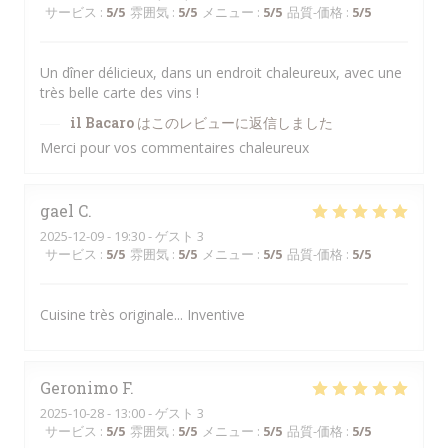
サービス
:
5
/5
雰囲気
:
5
/5
メニュー
:
5
/5
品質-価格
:
5
/5
Un dîner délicieux, dans un endroit chaleureux, avec une
très belle carte des vins !
il Bacaro
はこのレビューに返信しました
Merci pour vos commentaires chaleureux
gael
C
2025-12-09
- 19:30 - ゲスト 3
サービス
:
5
/5
雰囲気
:
5
/5
メニュー
:
5
/5
品質-価格
:
5
/5
Cuisine très originale... Inventive
Geronimo
F
2025-10-28
- 13:00 - ゲスト 3
サービス
:
5
/5
雰囲気
:
5
/5
メニュー
:
5
/5
品質-価格
:
5
/5