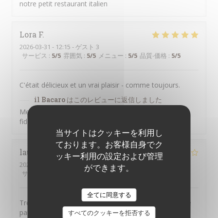
notre petit restaurant italien
Lora
F
2026-03-31
- 12:15 - ゲスト 3
サービス
:
5
/5
雰囲気
:
5
/5
メニュー
:
5
/5
品質-価格
:
5
/5
C'était délicieux et un vrai plaisir - comme toujours.
il Bacaro
はこのレビューに返信しました
Merci pour vos commentaires, Lora, et pour votre
fidélité !
当サイトはクッキーを利用し
ております。お客様自身でク
laurence
T
ッキー利用の設定および管理
2026-03-13
- 21:00 - ゲスト 2
ができます。
サービス
:
2
/5
雰囲気
:
3
/5
メニュー
:
4
/5
品質-価格
:
4
/5
全てに同意する
Très bons plats . Accueil très moyen , personnel qui ne
parle pas.
すべてのクッキーを拒否する