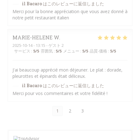
il Bacaro
はこのレビューに返信しました
Merci pour la bonne appréciation que vous avez donné à
notre petit restaurant italien
MARIE-HELENE
W
2025-10-14
- 13:15 - ゲスト 2
サービス
:
5
/5
雰囲気
:
5
/5
メニュー
:
5
/5
品質-価格
:
5
/5
J'ai beaucoup apprécié mon déjeuner. Le plat : dorade,
pleurottes et épinards était déliceux.
il Bacaro
はこのレビューに返信しました
Merci pour vos commentaires et votre fidélité !
1
2
3