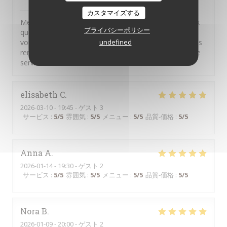
il Bacaro
はこのレビューに返信しました
カスタマイズする
Merci pour vos commentaires. Nous sommes heureux
プライバシーポリシー
que vous ayez apprécié nos plats. Il n'appartient qu'à
vous de solliciter notre personnel pour faire part de vos
undefined
remarques ou de vos questions, nous sommes à votre
service
elisabeth
C
2026-03-10
- 19:45 - ゲスト 3
サービス
:
5
/5
雰囲気
:
5
/5
メニュー
:
5
/5
品質-価格
:
5
/5
Anna
A
2026-01-14
- 19:30 - ゲスト 2
サービス
:
5
/5
雰囲気
:
5
/5
メニュー
:
5
/5
品質-価格
:
5
/5
Nora
B
2026-01-09
- 20:00 - ゲスト 2