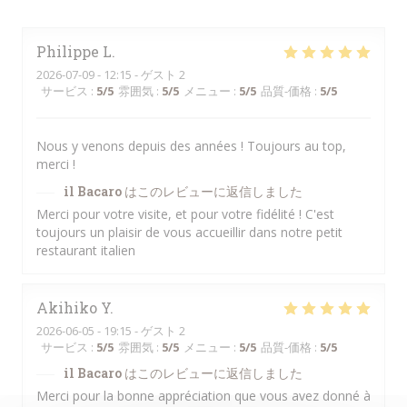
Philippe
L
2026-07-09
- 12:15 - ゲスト 2
サービス
:
5
/5
雰囲気
:
5
/5
メニュー
:
5
/5
品質-価格
:
5
/5
Nous y venons depuis des années ! Toujours au top,
merci !
il Bacaro
はこのレビューに返信しました
Merci pour votre visite, et pour votre fidélité ! C'est
toujours un plaisir de vous accueillir dans notre petit
restaurant italien
Akihiko
Y
2026-06-05
- 19:15 - ゲスト 2
サービス
:
5
/5
雰囲気
:
5
/5
メニュー
:
5
/5
品質-価格
:
5
/5
il Bacaro
はこのレビューに返信しました
Merci pour la bonne appréciation que vous avez donné à