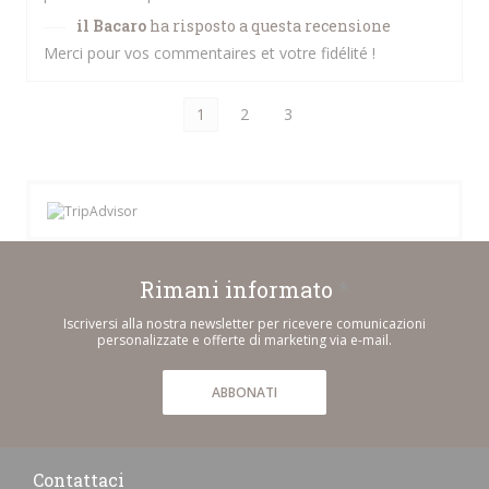
il Bacaro
ha risposto a questa recensione
Merci pour vos commentaires et votre fidélité !
1
2
3
Rimani informato
*
Iscriversi alla nostra newsletter per ricevere comunicazioni
personalizzate e offerte di marketing via e-mail.
ABBONATI
Contattaci