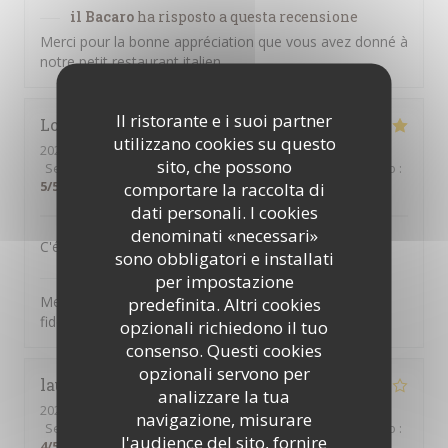
il Bacaro
ha risposto a questa recensione
Merci pour la bonne appréciation que vous avez donné à
notre petit restaurant italien
Il ristorante e i suoi partner
Lora
F
utilizzano cookies su questo
2026-03-31
- 12:15 - Ospiti 3
sito, che possono
Servizio
:
5
/5
Atmosfera
:
5
/5
Cucina
:
5
/5
Qualità / Prezzo
:
5
/5
comportare la raccolta di
dati personali. I cookies
denominati «necessari»
C'était délicieux et un vrai plaisir - comme toujours.
sono obbligatori e installati
il Bacaro
ha risposto a questa recensione
per impostazione
Merci pour vos commentaires, Lora, et pour votre
predefinita. Altri cookies
fidélité !
opzionali richiedono il tuo
consenso. Questi cookies
opzionali servono per
laurence
T
analizzare la tua
2026-03-13
- 21:00 - Ospiti 2
navigazione, misurare
Servizio
:
2
/5
Atmosfera
:
3
/5
Cucina
:
4
/5
Qualità / Prezzo
:
l'audience del sito, fornire
4
/5