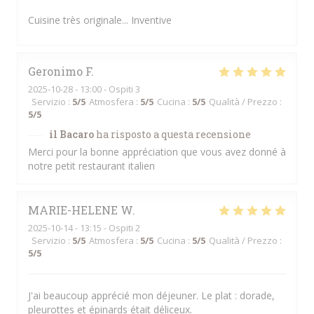
Cuisine très originale... Inventive
Geronimo
F
2025-10-28
- 13:00 - Ospiti 3
Servizio
:
5
/5
Atmosfera
:
5
/5
Cucina
:
5
/5
Qualità / Prezzo
:
5
/5
il Bacaro
ha risposto a questa recensione
Merci pour la bonne appréciation que vous avez donné à
notre petit restaurant italien
MARIE-HELENE
W
2025-10-14
- 13:15 - Ospiti 2
Servizio
:
5
/5
Atmosfera
:
5
/5
Cucina
:
5
/5
Qualità / Prezzo
:
5
/5
J'ai beaucoup apprécié mon déjeuner. Le plat : dorade,
pleurottes et épinards était déliceux.