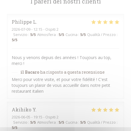
I pareri dei nostri clienti
Philippe
L
2026-07-09
- 12:15 - Ospiti 2
Servizio
:
5
/5
Atmosfera
:
5
/5
Cucina
:
5
/5
Qualità / Prezzo
:
5
/5
Nous y venons depuis des années ! Toujours au top,
merci !
il Bacaro
ha risposto a questa recensione
Merci pour votre visite, et pour votre fidélité ! C'est
toujours un plaisir de vous accueillir dans notre petit
restaurant italien
Akihiko
Y
2026-06-05
- 19:15 - Ospiti 2
Servizio
:
5
/5
Atmosfera
:
5
/5
Cucina
:
5
/5
Qualità / Prezzo
:
5
/5