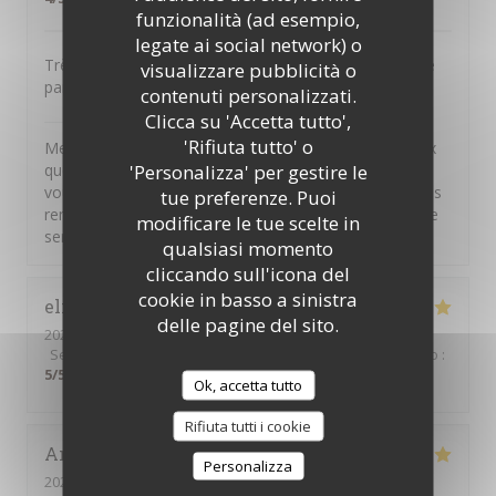
funzionalità (ad esempio,
legate ai social network) o
Très bons plats . Accueil très moyen , personnel qui ne
visualizzare pubblicità o
parle pas.
contenuti personalizzati.
Clicca su 'Accetta tutto',
il Bacaro
ha risposto a questa recensione
'Rifiuta tutto' o
Merci pour vos commentaires. Nous sommes heureux
'Personalizza' per gestire le
que vous ayez apprécié nos plats. Il n'appartient qu'à
vous de solliciter notre personnel pour faire part de vos
tue preferenze. Puoi
remarques ou de vos questions, nous sommes à votre
modificare le tue scelte in
service
qualsiasi momento
cliccando sull'icona del
cookie in basso a sinistra
elisabeth
C
delle pagine del sito.
2026-03-10
- 19:45 - Ospiti 3
Servizio
:
5
/5
Atmosfera
:
5
/5
Cucina
:
5
/5
Qualità / Prezzo
:
5
/5
Ok, accetta tutto
Rifiuta tutti i cookie
Anna
A
Personalizza
2026-01-14
- 19:30 - Ospiti 2