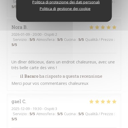
Servizio
:
5
/5
Atmosfera
:
5
/5
Cucina
:
5
/5
Qualità / Prezzo
:
Politica di protezione dei dati personali
5
/5
Politica di gestione dei cookie
Nora
B
2026-01-09
- 20:00 - Ospiti 2
Servizio
:
5
/5
Atmosfera
:
5
/5
Cucina
:
5
/5
Qualità / Prezzo
:
5
/5
Un dîner délicieux, dans un endroit chaleureux, avec une
très belle carte des vins !
il Bacaro
ha risposto a questa recensione
Merci pour vos commentaires chaleureux
gael
C
2025-12-09
- 19:30 - Ospiti 3
Servizio
:
5
/5
Atmosfera
:
5
/5
Cucina
:
5
/5
Qualità / Prezzo
:
5
/5