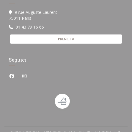
9 rue Auguste Laurent
((apre una nuova finestra))
75011 Paris
01 43 79 16 66
PRENOTA
Seguici
Facebook ((apre una nuova finestra))
Instagram ((apre una nuova finestra))
© 2026 IL BACARO — CREAZIONE DEL SITO INTERNET RISTORANTE CON