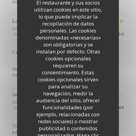
notre petit restaurant italien
El restaurante y sus socios
utilizan cookies en este sitio,
lo que puede implicar la
Lora
F
recopilación de datos
2026-03-31
- 12:15 - Invitados 3
personales. Las cookies
Servicio
:
5
/5
Ambiente
:
5
/5
Menú
:
5
/5
Calidad / Precio
:
5
/5
denominadas «necesarias»
son obligatorias y se
instalan por defecto. Otras
C'était délicieux et un vrai plaisir - comme toujours.
cookies opcionales
il Bacaro
ha respondido a su opinión
requieren su
Merci pour vos commentaires, Lora, et pour votre
consentimiento. Estas
fidélité !
cookies opcionales sirven
para analizar su
navegación, medir la
laurence
T
audiencia del sitio, ofrecer
2026-03-13
- 21:00 - Invitados 2
funcionalidades (por
Servicio
:
2
/5
Ambiente
:
3
/5
Menú
:
4
/5
Calidad / Precio
:
4
/5
ejemplo, relacionadas con
redes sociales) o mostrar
Très bons plats . Accueil très moyen , personnel qui ne
publicidad o contenidos
parle pas.
personalizados. Haga clic