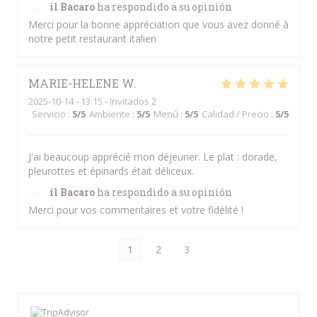
il Bacaro
ha respondido a su opinión
Merci pour la bonne appréciation que vous avez donné à
notre petit restaurant italien
MARIE-HELENE
W
2025-10-14
- 13:15 - Invitados 2
Servicio
:
5
/5
Ambiente
:
5
/5
Menú
:
5
/5
Calidad / Precio
:
5
/5
J'ai beaucoup apprécié mon déjeuner. Le plat : dorade,
pleurottes et épinards était déliceux.
il Bacaro
ha respondido a su opinión
Merci pour vos commentaires et votre fidélité !
1
2
3