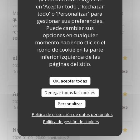
il Bacaro
ha respondido a su opinión
en 'Aceptar todo', 'Rechazar
todo' o 'Personalizar' para
Merci pour vos commentaires. Nous sommes heureux
que vous ayez apprécié nos plats. Il n'appartient qu'à
gestionar sus preferencias.
vous de solliciter notre personnel pour faire part de vos
Puede cambiar sus
remarques ou de vos questions, nous sommes à votre
opciones en cualquier
service
momento haciendo clic en el
icono de cookie en la parte
inferior izquierda de las
elisabeth
C
páginas del sitio.
2026-03-10
- 19:45 - Invitados 3
Servicio
:
5
/5
Ambiente
:
5
/5
Menú
:
5
/5
Calidad / Precio
:
5
/5
OK, aceptar todas
Denegar todas las cookies
Anna
A
2026-01-14
- 19:30 - Invitados 2
Personalizar
Servicio
:
5
/5
Ambiente
:
5
/5
Menú
:
5
/5
Calidad / Precio
:
5
/5
Política de protección de datos personales
Política de gestión de cookies
Nora
B
2026-01-09
- 20:00 - Invitados 2