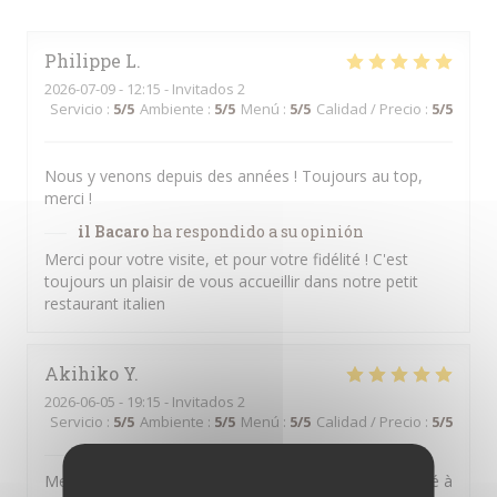
Philippe
L
2026-07-09
- 12:15 - Invitados 2
Servicio
:
5
/5
Ambiente
:
5
/5
Menú
:
5
/5
Calidad / Precio
:
5
/5
Nous y venons depuis des années ! Toujours au top,
merci !
il Bacaro
ha respondido a su opinión
Merci pour votre visite, et pour votre fidélité ! C'est
toujours un plaisir de vous accueillir dans notre petit
restaurant italien
Akihiko
Y
2026-06-05
- 19:15 - Invitados 2
Servicio
:
5
/5
Ambiente
:
5
/5
Menú
:
5
/5
Calidad / Precio
:
5
/5
il Bacaro
ha respondido a su opinión
Merci pour la bonne appréciation que vous avez donné à