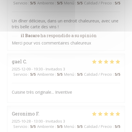
Servicio
:
5
/5
Ambiente
:
5
/5
Menú
:
5
/5
Calidad / Precio
:
5
/5
Un dîner délicieux, dans un endroit chaleureux, avec une
très belle carte des vins !
il Bacaro
ha respondido a su opinión
Merci pour vos commentaires chaleureux
gael
C
2025-12-09
- 19:30 - Invitados 3
Servicio
:
5
/5
Ambiente
:
5
/5
Menú
:
5
/5
Calidad / Precio
:
5
/5
Cuisine très originale... Inventive
Geronimo
F
2025-10-28
- 13:00 - Invitados 3
Servicio
:
5
/5
Ambiente
:
5
/5
Menú
:
5
/5
Calidad / Precio
:
5
/5