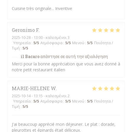
Cuisine très originale... Inventive
Geronimo
F
2025-10-28
- 13:00 - καλεσμένοι 3
Υπηρεσία
:
5
/5
Ατμόσφαιρα
:
5
/5
Μενού
:
5
/5
Ποιότητα /
Τιμή
:
5
/5
il Bacaro
απάντησε σε αυτή την αξιολόγηση
Merci pour la bonne appréciation que vous avez donné à
notre petit restaurant italien
MARIE-HELENE
W
2025-10-14
- 13:15 - καλεσμένοι 2
Υπηρεσία
:
5
/5
Ατμόσφαιρα
:
5
/5
Μενού
:
5
/5
Ποιότητα /
Τιμή
:
5
/5
J'ai beaucoup apprécié mon déjeuner. Le plat : dorade,
pleurottes et épinards était déliceux.