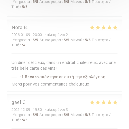
Υπηρεσία
:
5
/5
Ατμόσφαιρα
:
5
/5
Μενού
:
5
/5
Ποιότητα /
Τιμή
:
5
/5
Nora
B
2026-01-09
- 20:00 - καλεσμένοι 2
Υπηρεσία
:
5
/5
Ατμόσφαιρα
:
5
/5
Μενού
:
5
/5
Ποιότητα /
Τιμή
:
5
/5
Un dîner délicieux, dans un endroit chaleureux, avec une
très belle carte des vins !
il Bacaro
απάντησε σε αυτή την αξιολόγηση
Merci pour vos commentaires chaleureux
gael
C
2025-12-09
- 19:30 - καλεσμένοι 3
Υπηρεσία
:
5
/5
Ατμόσφαιρα
:
5
/5
Μενού
:
5
/5
Ποιότητα /
Τιμή
:
5
/5