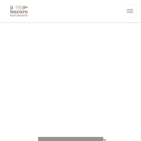
Πίνακας διαχείρισης "Μπισκότων" (Cookies)