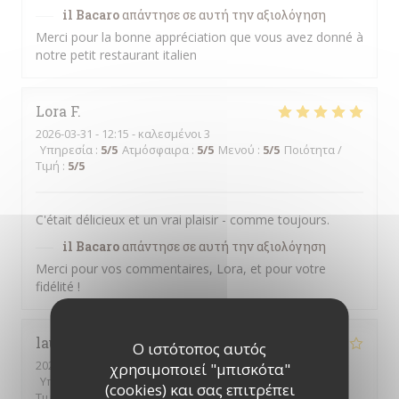
il Bacaro
απάντησε σε αυτή την αξιολόγηση
Merci pour la bonne appréciation que vous avez donné à
notre petit restaurant italien
Lora
F
2026-03-31
- 12:15 - καλεσμένοι 3
Υπηρεσία
:
5
/5
Ατμόσφαιρα
:
5
/5
Μενού
:
5
/5
Ποιότητα /
Τιμή
:
5
/5
C'était délicieux et un vrai plaisir - comme toujours.
il Bacaro
απάντησε σε αυτή την αξιολόγηση
Merci pour vos commentaires, Lora, et pour votre
fidélité !
laurence
T
Ο ιστότοπος αυτός
2026-03-13
- 21:00 - καλεσμένοι 2
χρησιμοποιεί "μπισκότα"
Υπηρεσία
:
2
/5
Ατμόσφαιρα
:
3
/5
Μενού
:
4
/5
Ποιότητα /
(cookies) και σας επιτρέπει
Τιμή
:
4
/5