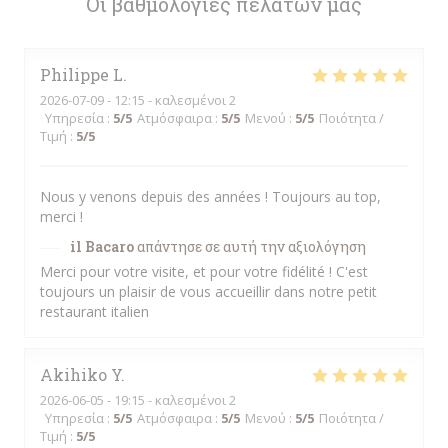
Οι βαθμολογίες πελατών μας
Philippe
L
2026-07-09
- 12:15 - καλεσμένοι 2
Υπηρεσία
:
5
/5
Ατμόσφαιρα
:
5
/5
Μενού
:
5
/5
Ποιότητα /
Τιμή
:
5
/5
Nous y venons depuis des années ! Toujours au top,
merci !
il Bacaro
απάντησε σε αυτή την αξιολόγηση
Merci pour votre visite, et pour votre fidélité ! C'est
toujours un plaisir de vous accueillir dans notre petit
restaurant italien
Akihiko
Y
2026-06-05
- 19:15 - καλεσμένοι 2
Υπηρεσία
:
5
/5
Ατμόσφαιρα
:
5
/5
Μενού
:
5
/5
Ποιότητα /
Τιμή
:
5
/5