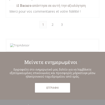
il Bacaro
απάντησε σε αυτή την αξιολόγηση
Merci pour vos commentaires et votre fidélité !
1
2
3
Μείνετε ενημερωμένοι
*
Εγγραφείτε στο ενημερωτικό μας δελτίο για να λαμβάνετε
εξατομικευμένες επικοινωνίες και προσφορές μάρκετινγκ μέσω
ηλεκτρονικού ταχυδρομείου από εμάς.
ΕΓΓΡΑΦΉ