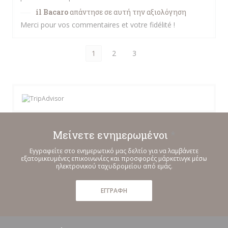
il Bacaro
απάντησε σε αυτή την αξιολόγηση
Merci pour vos commentaires et votre fidélité !
1
2
3
Μείνετε ενημερωμένοι
*
Εγγραφείτε στο ενημερωτικό μας δελτίο για να λαμβάνετε
εξατομικευμένες επικοινωνίες και προσφορές μάρκετινγκ μέσω
ηλεκτρονικού ταχυδρομείου από εμάς.
ΕΓΓΡΑΦΉ