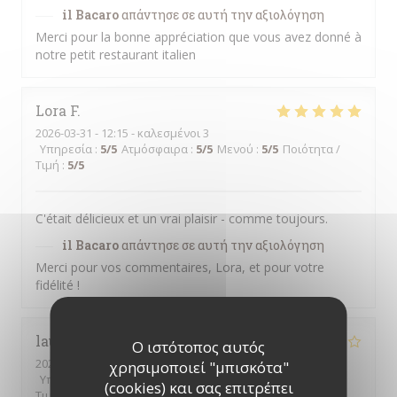
il Bacaro
απάντησε σε αυτή την αξιολόγηση
Merci pour la bonne appréciation que vous avez donné à
notre petit restaurant italien
Lora
F
2026-03-31
- 12:15 - καλεσμένοι 3
Υπηρεσία
:
5
/5
Ατμόσφαιρα
:
5
/5
Μενού
:
5
/5
Ποιότητα /
Τιμή
:
5
/5
C'était délicieux et un vrai plaisir - comme toujours.
il Bacaro
απάντησε σε αυτή την αξιολόγηση
Merci pour vos commentaires, Lora, et pour votre
fidélité !
laurence
T
Ο ιστότοπος αυτός
2026-03-13
- 21:00 - καλεσμένοι 2
χρησιμοποιεί "μπισκότα"
Υπηρεσία
:
2
/5
Ατμόσφαιρα
:
3
/5
Μενού
:
4
/5
Ποιότητα /
(cookies) και σας επιτρέπει
Τιμή
:
4
/5