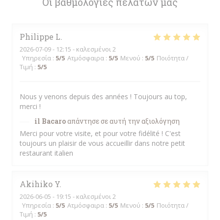
Οι βαθμολογίες πελατών μας
Philippe
L
2026-07-09
- 12:15 - καλεσμένοι 2
Υπηρεσία
:
5
/5
Ατμόσφαιρα
:
5
/5
Μενού
:
5
/5
Ποιότητα /
Τιμή
:
5
/5
Nous y venons depuis des années ! Toujours au top,
merci !
il Bacaro
απάντησε σε αυτή την αξιολόγηση
Merci pour votre visite, et pour votre fidélité ! C'est
toujours un plaisir de vous accueillir dans notre petit
restaurant italien
Akihiko
Y
2026-06-05
- 19:15 - καλεσμένοι 2
Υπηρεσία
:
5
/5
Ατμόσφαιρα
:
5
/5
Μενού
:
5
/5
Ποιότητα /
Τιμή
:
5
/5