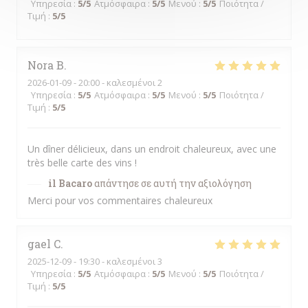
Υπηρεσία
:
5
/5
Ατμόσφαιρα
:
5
/5
Μενού
:
5
/5
Ποιότητα /
Τιμή
:
5
/5
Nora
B
2026-01-09
- 20:00 - καλεσμένοι 2
Υπηρεσία
:
5
/5
Ατμόσφαιρα
:
5
/5
Μενού
:
5
/5
Ποιότητα /
Τιμή
:
5
/5
Un dîner délicieux, dans un endroit chaleureux, avec une
très belle carte des vins !
il Bacaro
απάντησε σε αυτή την αξιολόγηση
Merci pour vos commentaires chaleureux
gael
C
2025-12-09
- 19:30 - καλεσμένοι 3
Υπηρεσία
:
5
/5
Ατμόσφαιρα
:
5
/5
Μενού
:
5
/5
Ποιότητα /
Τιμή
:
5
/5