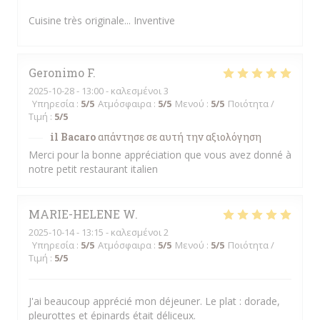
Cuisine très originale... Inventive
Geronimo
F
2025-10-28
- 13:00 - καλεσμένοι 3
Υπηρεσία
:
5
/5
Ατμόσφαιρα
:
5
/5
Μενού
:
5
/5
Ποιότητα /
Τιμή
:
5
/5
il Bacaro
απάντησε σε αυτή την αξιολόγηση
Merci pour la bonne appréciation que vous avez donné à
notre petit restaurant italien
MARIE-HELENE
W
2025-10-14
- 13:15 - καλεσμένοι 2
Υπηρεσία
:
5
/5
Ατμόσφαιρα
:
5
/5
Μενού
:
5
/5
Ποιότητα /
Τιμή
:
5
/5
J'ai beaucoup apprécié mon déjeuner. Le plat : dorade,
pleurottes et épinards était déliceux.