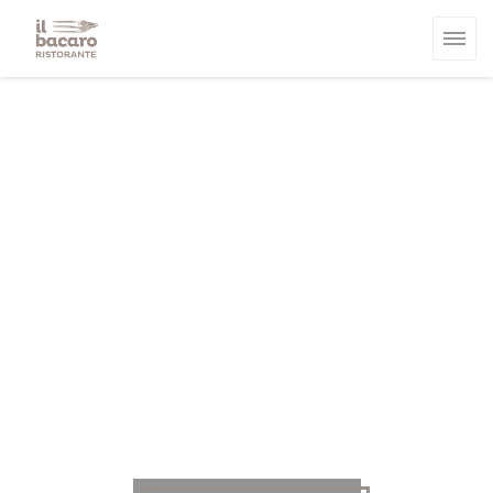
Πίνακας διαχείρισης "Μπισκότων" (Cookies)