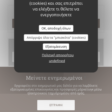
(cookies) και σας επιτρέπει
να ελέγξετε τι θέλετε να
Κράτηση
ενεργοποιήσετε
ΚΆΝΤΕ ΚΡΆΤΗΣΗ ΤΡΑΠΕΖΙΟΎ
OK, αποδοχή όλων
Απόρριψε όλα τα "μπισκότα" (cookies)
Μενού
Εξατομίκευση
Πολιτική απορρήτου
ΑΝΑΚΑΛΎΨΤΕ ΤΟ ΜΕΝΟΎ ΜΑΣ
undefined
Μείνετε ενημερωμένοι
*
Εγγραφείτε στο ενημερωτικό μας δελτίο για να λαμβάνετε
εξατομικευμένες επικοινωνίες και προσφορές μάρκετινγκ μέσω
ηλεκτρονικού ταχυδρομείου από εμάς.
ΕΓΓΡΑΦΉ