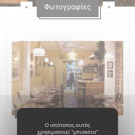
Φωτογραφίες
il Bacaro
Ο ιστότοπος αυτός
χρησιμοποιεί "μπισκότα"