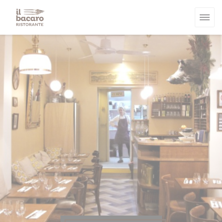
Πίνακας διαχείρισης "Μπισκότων" (Cookies)