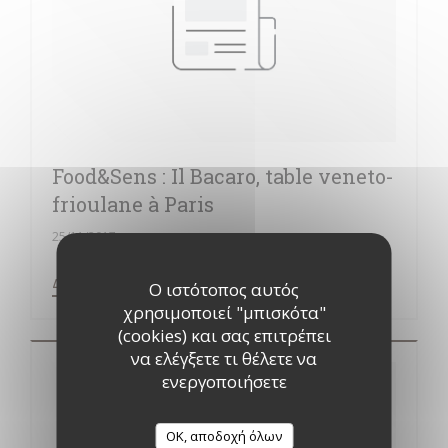
Food&Sens : Il Bacaro, table veneto-
frioulane à Paris
25/11/2017
((ΑΝΟΊΓΕΙ ΣΕ ΝΈΟ ΠΑΡΆΘΥΡΟ))
ΔΙΑΒΆΣΤΕ ΤΟ ΆΡΘΡΟ
Ο ιστότοπος αυτός
χρησιμοποιεί "μπισκότα"
(cookies) και σας επιτρέπει
να ελέγξετε τι θέλετε να
ενεργοποιήσετε
OK, αποδοχή όλων