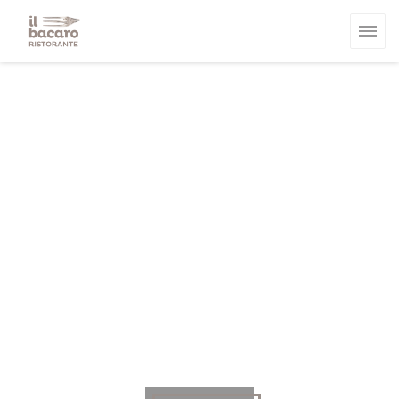
Πίνακας διαχείρισης "Μπισκότων" (Cookies)