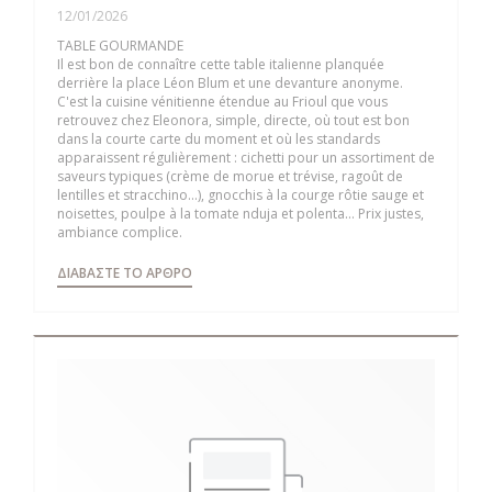
12/01/2026
TABLE GOURMANDE
Il est bon de connaître cette table italienne planquée
derrière la place Léon Blum et une devanture anonyme.
C'est la cuisine vénitienne étendue au Frioul que vous
retrouvez chez Eleonora, simple, directe, où tout est bon
dans la courte carte du moment et où les standards
apparaissent régulièrement : cichetti pour un assortiment de
saveurs typiques (crème de morue et trévise, ragoût de
lentilles et stracchino...), gnocchis à la courge rôtie sauge et
noisettes, poulpe à la tomate nduja et polenta... Prix justes,
ambiance complice.
((ΑΝΟΊΓΕΙ ΣΕ ΝΈΟ ΠΑΡΆΘΥΡΟ))
ΔΙΑΒΆΣΤΕ ΤΟ ΆΡΘΡΟ