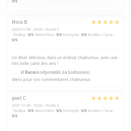
5
/5
Nora
B
2026-01-09
- 20:00 - Hosté 2
Služba
:
5
/5
Atmosféra
:
5
/5
Kuchyně
:
5
/5
Kvalita / Cena
:
5
/5
Un dîner délicieux, dans un endroit chaleureux, avec une
très belle carte des vins !
il Bacaro
odpověděl na hodnocení
Merci pour vos commentaires chaleureux
gael
C
2025-12-09
- 19:30 - Hosté 3
Služba
:
5
/5
Atmosféra
:
5
/5
Kuchyně
:
5
/5
Kvalita / Cena
:
5
/5