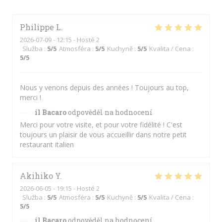
Philippe
L
2026-07-09
- 12:15 - Hosté 2
Služba
:
5
/5
Atmosféra
:
5
/5
Kuchyně
:
5
/5
Kvalita / Cena
:
5
/5
Nous y venons depuis des années ! Toujours au top,
merci !
il Bacaro
odpověděl na hodnocení
Merci pour votre visite, et pour votre fidélité ! C'est
toujours un plaisir de vous accueillir dans notre petit
restaurant italien
Akihiko
Y
2026-06-05
- 19:15 - Hosté 2
Služba
:
5
/5
Atmosféra
:
5
/5
Kuchyně
:
5
/5
Kvalita / Cena
:
5
/5
il Bacaro
odpověděl na hodnocení