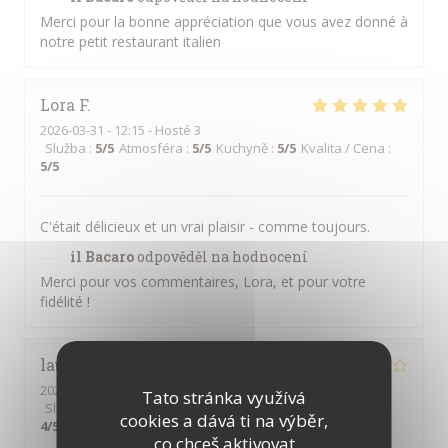
Merci pour la bonne appréciation que vous avez donné à
notre petit restaurant italien
Lora
F
2026-03-31
- 12:15 - Hosté 3
Služba
:
5
/5
Atmosféra
:
5
/5
Kuchyně
:
5
/5
Kvalita / Cena
:
5
/5
C'était délicieux et un vrai plaisir - comme toujours.
il Bacaro
odpověděl na hodnocení
Merci pour vos commentaires, Lora, et pour votre
fidélité !
laurence
T
2026-03-13
- 21:00 - Hosté 2
Tato stránka využívá
Služba
:
2
/5
Atmosféra
:
3
/5
Kuchyně
:
4
/5
Kvalita / Cena
:
cookies a dává ti na výběr,
4
/5
co chceš aktivovat