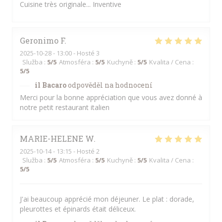
Cuisine très originale... Inventive
Geronimo
F
2025-10-28
- 13:00 - Hosté 3
Služba
:
5
/5
Atmosféra
:
5
/5
Kuchyně
:
5
/5
Kvalita / Cena
:
5
/5
il Bacaro
odpověděl na hodnocení
Merci pour la bonne appréciation que vous avez donné à
notre petit restaurant italien
MARIE-HELENE
W
2025-10-14
- 13:15 - Hosté 2
Služba
:
5
/5
Atmosféra
:
5
/5
Kuchyně
:
5
/5
Kvalita / Cena
:
5
/5
J'ai beaucoup apprécié mon déjeuner. Le plat : dorade,
pleurottes et épinards était déliceux.