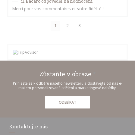
il Bacaro
odpověděl na hodnocení
Merci pour vos commentaires et votre fidélité !
1
2
3
Zůstaňte v obraze
*
Přihlaste se k odběru našeho newsletteru a dostávejte od nás e-
mailem personalizovaná sdělení a marketingové nabídky.
ODEBÍRAT
Kontaktujte nás