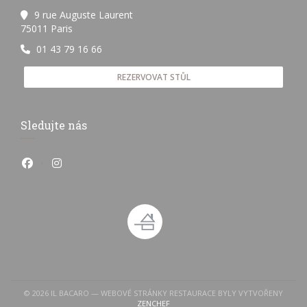
9 rue Auguste Laurent
((otevře se v novém okně))
75011 Paris
01 43 79 16 66
REZERVOVAT STŮL
Sledujte nás
Facebook ((otevře se v novém okně))
Instagram ((otevře se v novém okně))
© 2026 IL BACARO — WEBOVÉ STRÁNKY RESTAURACE BYLY VYTVOŘENY
((OTEVŘE SE V NOVÉM OKNĚ))
ZENCHEF