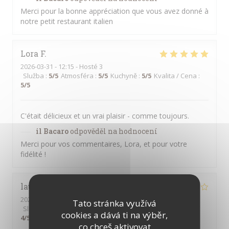
Merci pour la bonne appréciation que vous avez donné à
notre petit restaurant italien
Lora
F
2026-03-31
- 12:15 - Hosté 3
Služba
:
5
/5
Atmosféra
:
5
/5
Kuchyně
:
5
/5
Kvalita / Cena
:
5
/5
C'était délicieux et un vrai plaisir - comme toujours.
il Bacaro
odpověděl na hodnocení
Merci pour vos commentaires, Lora, et pour votre
fidélité !
laurence
T
2026-03-13
- 21:00 - Hosté 2
Tato stránka využívá
Služba
:
2
/5
Atmosféra
:
3
/5
Kuchyně
:
4
/5
Kvalita / Cena
:
cookies a dává ti na výběr,
4
/5
co chceš aktivovat