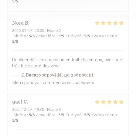
5
/5
Nora
B
2026-01-09
- 20:00 - Hosté 2
Služba
:
5
/5
Atmosféra
:
5
/5
Kuchyně
:
5
/5
Kvalita / Cena
:
5
/5
Un dîner délicieux, dans un endroit chaleureux, avec une
très belle carte des vins !
il Bacaro
odpověděl na hodnocení
Merci pour vos commentaires chaleureux
gael
C
2025-12-09
- 19:30 - Hosté 3
Služba
:
5
/5
Atmosféra
:
5
/5
Kuchyně
:
5
/5
Kvalita / Cena
:
5
/5