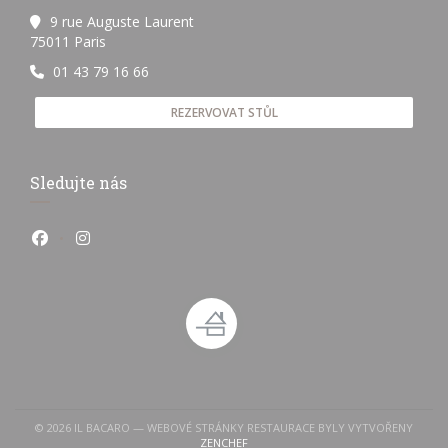
9 rue Auguste Laurent
((otevře se v novém okně))
75011 Paris
01 43 79 16 66
REZERVOVAT STŮL
Sledujte nás
Facebook ((otevře se v novém okně))
Instagram ((otevře se v novém okně))
© 2026 IL BACARO — WEBOVÉ STRÁNKY RESTAURACE BYLY VYTVOŘENY
((OTEVŘE SE V NOVÉM OKNĚ))
ZENCHEF