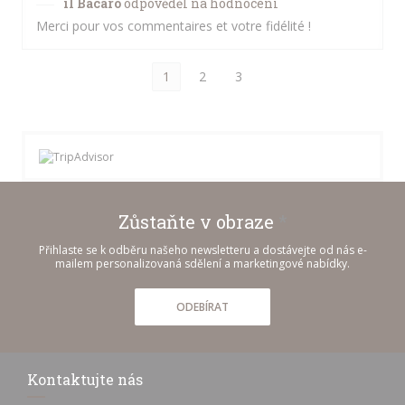
il Bacaro
odpověděl na hodnocení
Merci pour vos commentaires et votre fidélité !
1
2
3
Zůstaňte v obraze
*
Přihlaste se k odběru našeho newsletteru a dostávejte od nás e-
mailem personalizovaná sdělení a marketingové nabídky.
ODEBÍRAT
Kontaktujte nás