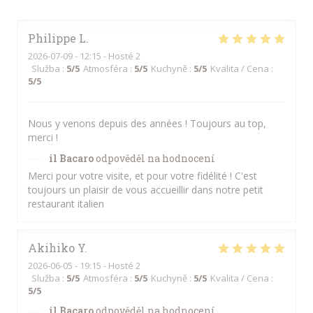
Philippe
L
2026-07-09
- 12:15 - Hosté 2
Služba
:
5
/5
Atmosféra
:
5
/5
Kuchyně
:
5
/5
Kvalita / Cena
:
5
/5
Nous y venons depuis des années ! Toujours au top,
merci !
il Bacaro
odpověděl na hodnocení
Merci pour votre visite, et pour votre fidélité ! C'est
toujours un plaisir de vous accueillir dans notre petit
restaurant italien
Akihiko
Y
2026-06-05
- 19:15 - Hosté 2
Služba
:
5
/5
Atmosféra
:
5
/5
Kuchyně
:
5
/5
Kvalita / Cena
:
5
/5
il Bacaro
odpověděl na hodnocení