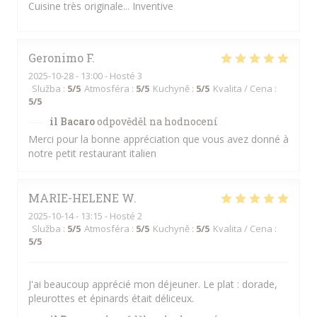
Cuisine très originale... Inventive
Geronimo
F
2025-10-28
- 13:00 - Hosté 3
Služba
:
5
/5
Atmosféra
:
5
/5
Kuchyně
:
5
/5
Kvalita / Cena
:
5
/5
il Bacaro
odpověděl na hodnocení
Merci pour la bonne appréciation que vous avez donné à
notre petit restaurant italien
MARIE-HELENE
W
2025-10-14
- 13:15 - Hosté 2
Služba
:
5
/5
Atmosféra
:
5
/5
Kuchyně
:
5
/5
Kvalita / Cena
:
5
/5
J'ai beaucoup apprécié mon déjeuner. Le plat : dorade,
pleurottes et épinards était déliceux.