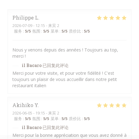
Philippe
L
2026-07-09
- 12:15 - 来宾 2
服务
:
5
/5
氛围
:
5
/5
菜单
:
5
/5
质价比
:
5
/5
Nous y venons depuis des années ! Toujours au top,
merci !
il Bacaro
已回复此评论
Merci pour votre visite, et pour votre fidélité ! C'est
toujours un plaisir de vous accueillir dans notre petit
restaurant italien
Akihiko
Y
2026-06-05
- 19:15 - 来宾 2
服务
:
5
/5
氛围
:
5
/5
菜单
:
5
/5
质价比
:
5
/5
il Bacaro
已回复此评论
Merci pour la bonne appréciation que vous avez donné à