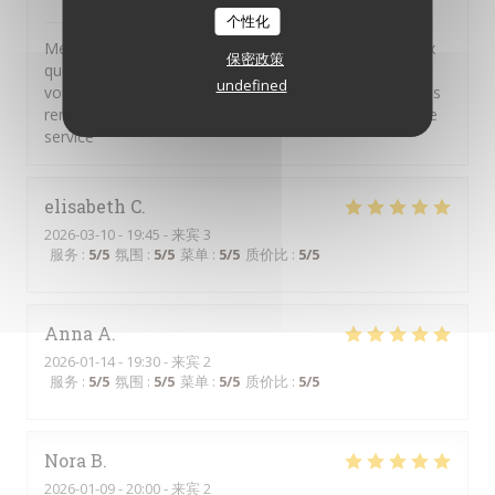
il Bacaro
已回复此评论
个性化
Merci pour vos commentaires. Nous sommes heureux
保密政策
que vous ayez apprécié nos plats. Il n'appartient qu'à
undefined
vous de solliciter notre personnel pour faire part de vos
remarques ou de vos questions, nous sommes à votre
service
elisabeth
C
2026-03-10
- 19:45 - 来宾 3
服务
:
5
/5
氛围
:
5
/5
菜单
:
5
/5
质价比
:
5
/5
Anna
A
2026-01-14
- 19:30 - 来宾 2
服务
:
5
/5
氛围
:
5
/5
菜单
:
5
/5
质价比
:
5
/5
Nora
B
2026-01-09
- 20:00 - 来宾 2