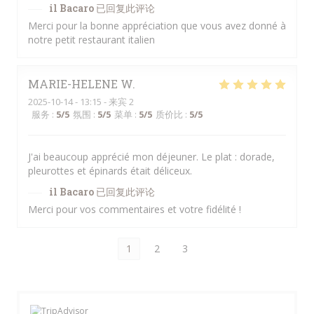
il Bacaro
已回复此评论
Merci pour la bonne appréciation que vous avez donné à
notre petit restaurant italien
MARIE-HELENE
W
2025-10-14
- 13:15 - 来宾 2
服务
:
5
/5
氛围
:
5
/5
菜单
:
5
/5
质价比
:
5
/5
J'ai beaucoup apprécié mon déjeuner. Le plat : dorade,
pleurottes et épinards était déliceux.
il Bacaro
已回复此评论
Merci pour vos commentaires et votre fidélité !
1
2
3