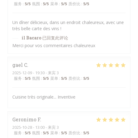
服务
:
5
/5
氛围
:
5
/5
菜单
:
5
/5
质价比
:
5
/5
Un dîner délicieux, dans un endroit chaleureux, avec une
très belle carte des vins !
il Bacaro
已回复此评论
Merci pour vos commentaires chaleureux
gael
C
2025-12-09
- 19:30 - 来宾 3
服务
:
5
/5
氛围
:
5
/5
菜单
:
5
/5
质价比
:
5
/5
Cuisine très originale... Inventive
Geronimo
F
2025-10-28
- 13:00 - 来宾 3
服务
:
5
/5
氛围
:
5
/5
菜单
:
5
/5
质价比
:
5
/5