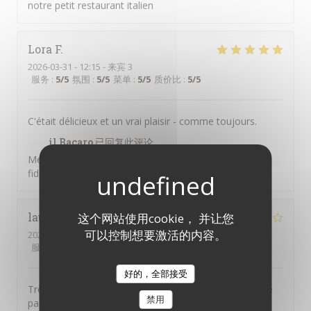
notre petit restaurant italien
Lora
F
2026-03-31
- 12:15 - 来宾 3
服务
:
5
/5
氛围
:
5
/5
菜单
:
5
/5
质价比
:
5
/5
C'était délicieux et un vrai plaisir - comme toujours.
il Bacaro
已回复此评论
Merci pour vos commentaires, Lora, et pour votre
fidélité !
laurence
T
这个网站使用cookie， 并让您
可以控制想要激活的内容。
2026-03-13
- 21:00 - 来宾 2
服务
:
2
/5
氛围
:
3
/5
菜单
:
4
/5
质价比
:
4
/5
好的，全部接受
Très bons plats . Accueil très moyen , personnel qui ne
禁用
parle pas.