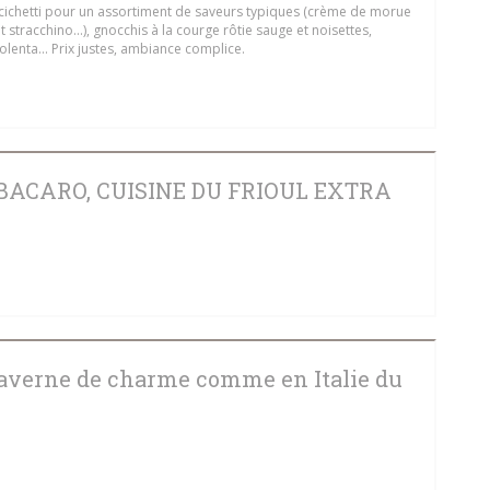
 cichetti pour un assortiment de saveurs typiques (crème de morue
et stracchino...), gnocchis à la courge rôtie sauge et noisettes,
lenta... Prix justes, ambiance complice.
 NYTT FÖNSTER))
 BACARO, CUISINE DU FRIOUL EXTRA
 NYTT FÖNSTER))
averne de charme comme en Italie du