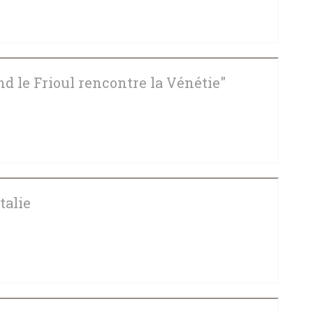
 NYTT FÖNSTER))
d le Frioul rencontre la Vénétie"
 NYTT FÖNSTER))
talie
 ETT NYTT FÖNSTER))