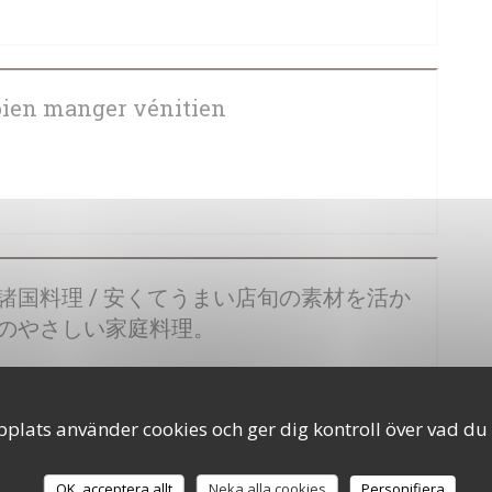
 NYTT FÖNSTER))
ien manger vénitien
 ETT NYTT FÖNSTER))
ッパ諸国料理 / 安くてうまい店旬の素材を活か
アのやさしい家庭料理。
 NYTT FÖNSTER))
lats använder cookies och ger dig kontroll över vad du v
OK, acceptera allt
Neka alla cookies
Personifiera