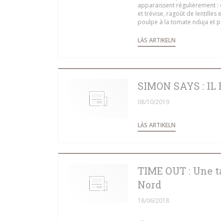
apparaissent régulièrement :
et trévise, ragoût de lentilles 
poulpe à la tomate nduja et po
((ÖPPNAS I ETT
LÄS ARTIKELN
SIMON SAYS : IL
08/10/2019
((ÖPPNAS I ETT
LÄS ARTIKELN
TIME OUT : Une t
Nord
18/06/2018