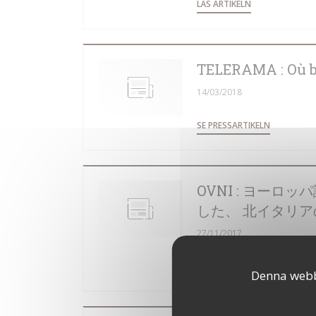
((ÖPPNAS I ETT
LÄS ARTIKELN
TELERAMA : Où b
14/03/2018
((ÖPPNAS I
SE PRESSARTIKELN
OVNI : ヨーロ
した、 北イタリ
27/11/2017
((ÖPPNAS I ETT
LÄS ARTIKELN
Denna webbp