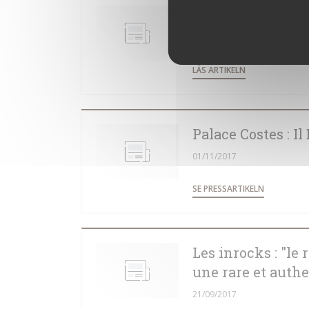
Food&Sens : Il Ba
25/11/2017
((ÖPPNAS I ETT
LÄS ARTIKELN
Palace Costes : I
01/11/2017
((ÖPPNAS I
SE PRESSARTIKELN
Les inrocks : "le
une rare et authe
21/09/2017