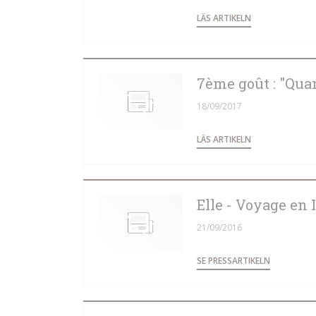
((ÖPPNAS I ETT
LÄS ARTIKELN
7ème goût : "Quan
18/09/2017
((ÖPPNAS I ETT
LÄS ARTIKELN
Elle - Voyage en I
21/09/2016
((ÖPPNAS I
SE PRESSARTIKELN