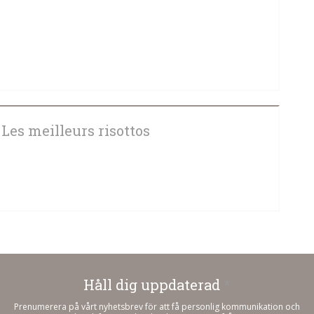
 NYTT FÖNSTER))
 Les meilleurs risottos
 NYTT FÖNSTER))
Håll dig uppdaterad
*
Prenumerera på vårt nyhetsbrev för att få personlig kommunikation och