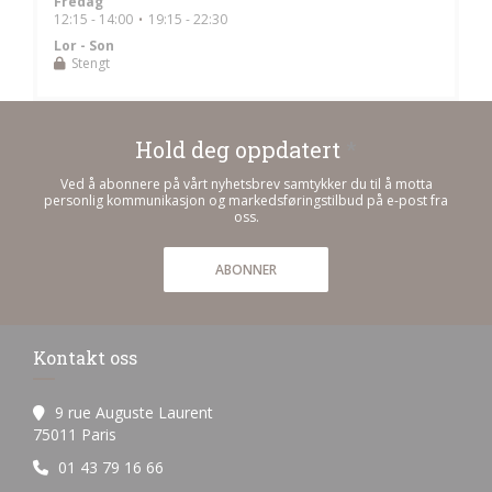
Fredag
12:15 - 14:00
19:15 - 22:30
•
Lor
-
Son
Stengt
Hold deg oppdatert
*
Ved å abonnere på vårt nyhetsbrev samtykker du til å motta
personlig kommunikasjon og markedsføringstilbud på e-post fra
oss.
ABONNER
Kontakt oss
9 rue Auguste Laurent
((åpner i et nytt vindu))
75011 Paris
01 43 79 16 66