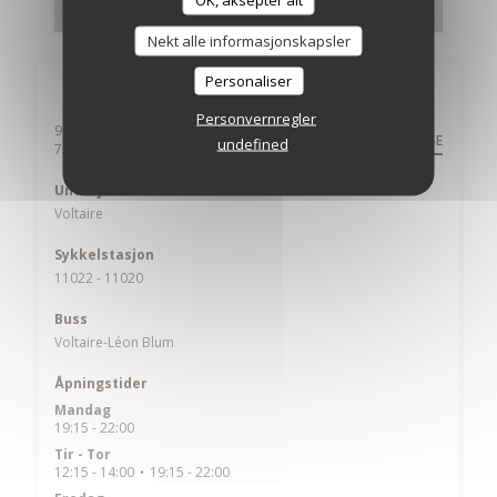
Nekt alle informasjonskapsler
Personaliser
Generell informasjon
Personvernregler
9 rue Auguste Laurent
VEIBESKRIVELSE
undefined
((åpner i et nytt vindu))
75011 Paris
Underjordisk
Voltaire
Sykkelstasjon
11022 - 11020
Buss
Voltaire-Léon Blum
Åpningstider
Mandag
19:15 - 22:00
Tir
-
Tor
12:15 - 14:00
19:15 - 22:00
•