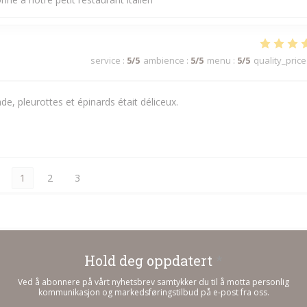
service
:
5
/5
ambience
:
5
/5
menu
:
5
/5
quality_price
e, pleurottes et épinards était déliceux.
1
2
3
Hold deg oppdatert
*
Ved å abonnere på vårt nyhetsbrev samtykker du til å motta personlig
kommunikasjon og markedsføringstilbud på e-post fra oss.