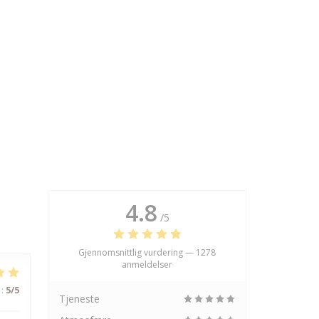
4.8
/5
Gjennomsnittlig vurdering —
1278
anmeldelser
:
5
/5
Tjeneste