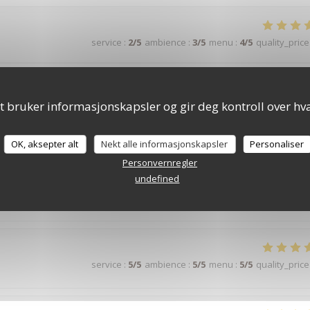
service
:
2
/5
ambience
:
3
/5
menu
:
4
/5
quality_price
i ne parle pas.
t bruker informasjonskapsler og gir deg kontroll over hva
 que vous ayez apprécié nos plats. Il n'appartient qu'à vous de
 remarques ou de vos questions, nous sommes à votre service
OK, aksepter alt
Nekt alle informasjonskapsler
Personaliser
Personvernregler
undefined
service
:
5
/5
ambience
:
5
/5
menu
:
5
/5
quality_price
service
:
5
/5
ambience
:
5
/5
menu
:
5
/5
quality_price