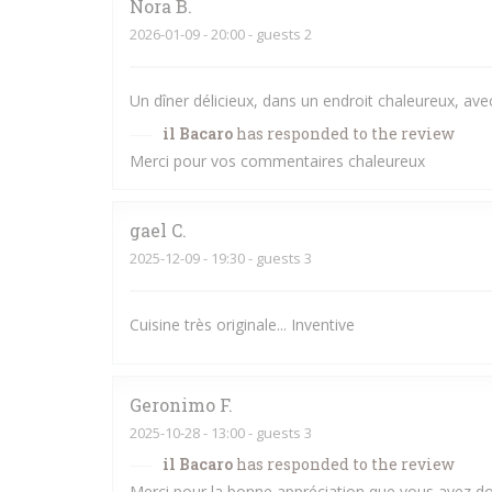
Nora
B
2026-01-09
- 20:00 - guests 2
Un dîner délicieux, dans un endroit chaleureux, avec
il Bacaro
has responded to the review
Merci pour vos commentaires chaleureux
gael
C
2025-12-09
- 19:30 - guests 3
Cuisine très originale... Inventive
Geronimo
F
2025-10-28
- 13:00 - guests 3
il Bacaro
has responded to the review
Merci pour la bonne appréciation que vous avez don