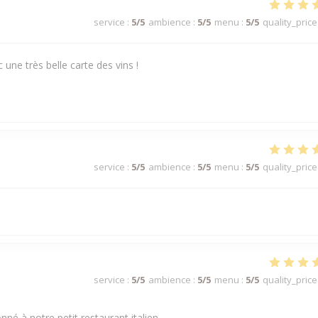
service
:
5
/5
ambience
:
5
/5
menu
:
5
/5
quality_price
 une très belle carte des vins !
service
:
5
/5
ambience
:
5
/5
menu
:
5
/5
quality_price
service
:
5
/5
ambience
:
5
/5
menu
:
5
/5
quality_price
né à notre petit restaurant italien