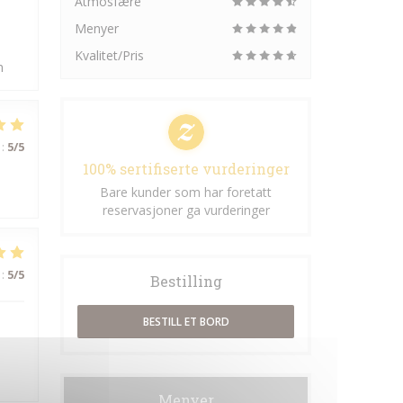
Atmosfære
Menyer
Kvalitet/Pris
n
:
5
/5
100% sertifiserte vurderinger
Bare kunder som har foretatt
reservasjoner ga vurderinger
:
5
/5
Bestilling
BESTILL ET BORD
Menyer