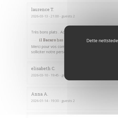
laurence
T
2026-03-13
- 21:00 - guests 2
Très bons plats . Accueil très moyen , personnel qu
Dette nettstede
il Bacaro
has responded to the review
Merci pour vos commentaires. Nous sommes heureux
solliciter notre personnel pour faire part de vos
elisabeth
C
2026-03-10
- 19:45 - guests 3
Anna
A
2026-01-14
- 19:30 - guests 2