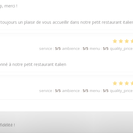
, merci !
t toujours un plaisir de vous accueillir dans notre petit restaurant italie
service
:
5
/5
ambience
:
5
/5
menu
:
5
/5
quality_price
né à notre petit restaurant italien
service
:
5
/5
ambience
:
5
/5
menu
:
5
/5
quality_price
délité !