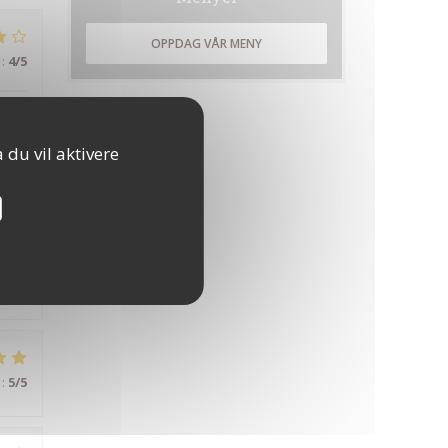
OPPDAG VÅR MENY
:
4
/5
 du vil aktivere
:
5
/5
:
5
/5