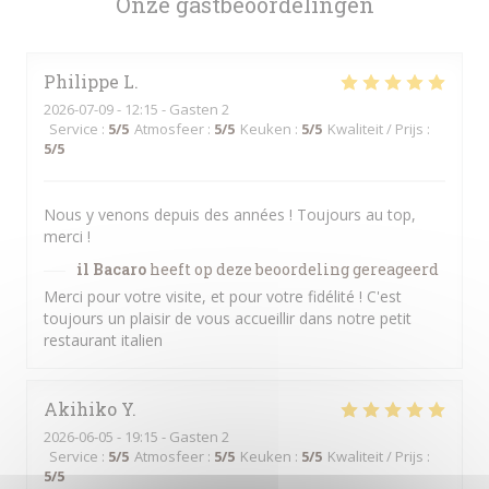
Onze gastbeoordelingen
Philippe
L
2026-07-09
- 12:15 - Gasten 2
Service
:
5
/5
Atmosfeer
:
5
/5
Keuken
:
5
/5
Kwaliteit / Prijs
:
5
/5
Nous y venons depuis des années ! Toujours au top,
merci !
il Bacaro
heeft op deze beoordeling gereageerd
Merci pour votre visite, et pour votre fidélité ! C'est
toujours un plaisir de vous accueillir dans notre petit
restaurant italien
Akihiko
Y
2026-06-05
- 19:15 - Gasten 2
Service
:
5
/5
Atmosfeer
:
5
/5
Keuken
:
5
/5
Kwaliteit / Prijs
:
5
/5