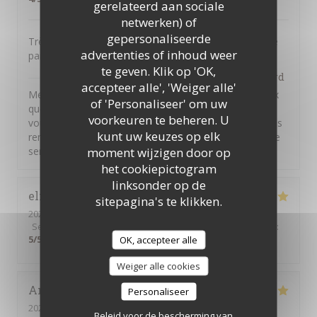
gerelateerd aan sociale
netwerken) of
gepersonaliseerde
Très bons plats . Accueil très moyen , personnel qui ne
advertenties of inhoud weer
parle pas.
te geven. Klik op 'OK,
il Bacaro
heeft op deze beoordeling gereageerd
accepteer alle', 'Weiger alle'
Merci pour vos commentaires. Nous sommes heureux
of 'Personaliseer' om uw
que vous ayez apprécié nos plats. Il n'appartient qu'à
voorkeuren te beheren. U
vous de solliciter notre personnel pour faire part de vos
kunt uw keuzes op elk
remarques ou de vos questions, nous sommes à votre
moment wijzigen door op
service
het cookiepictogram
linksonder op de
elisabeth
C
sitepagina's te klikken.
2026-03-10
- 19:45 - Gasten 3
Service
:
5
/5
Atmosfeer
:
5
/5
Keuken
:
5
/5
Kwaliteit / Prijs
:
5
/5
OK, accepteer alle
Weiger alle cookies
Anna
A
Personaliseer
2026-01-14
- 19:30 - Gasten 2
Beleid voor de bescherming van