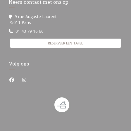
Neem contact met ons op
9 rue Auguste Laurent
((opent in een nieuw venster))
75011 Paris
01 43 79 16 66
RESERVEER EEN TAFEL
Volg ons
Facebook ((opent in een nieuw venster))
Instagram ((opent in een nieuw venster))