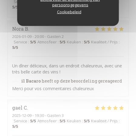
Service
:
5
/5
Atmosfeer
:
5
/5
Keuken
:
5
/5
Kwaliteit / Prijs
:
persoonsgegevens
5
/5
Cookiebeleid
Nora
B
2026-01-09
- 20:00 - Gasten 2
Service
:
5
/5
Atmosfeer
:
5
/5
Keuken
:
5
/5
Kwaliteit / Prijs
:
5
/5
Un dîner délicieux, dans un endroit chaleureux, avec une
très belle carte des vins !
il Bacaro
heeft op deze beoordeling gereageerd
Merci pour vos commentaires chaleureux
gael
C
2025-12-09
- 19:30 - Gasten 3
Service
:
5
/5
Atmosfeer
:
5
/5
Keuken
:
5
/5
Kwaliteit / Prijs
:
5
/5