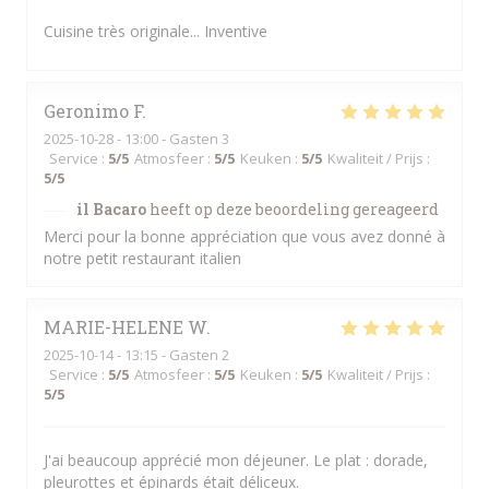
Cuisine très originale... Inventive
Geronimo
F
2025-10-28
- 13:00 - Gasten 3
Service
:
5
/5
Atmosfeer
:
5
/5
Keuken
:
5
/5
Kwaliteit / Prijs
:
5
/5
il Bacaro
heeft op deze beoordeling gereageerd
Merci pour la bonne appréciation que vous avez donné à
notre petit restaurant italien
MARIE-HELENE
W
2025-10-14
- 13:15 - Gasten 2
Service
:
5
/5
Atmosfeer
:
5
/5
Keuken
:
5
/5
Kwaliteit / Prijs
:
5
/5
J'ai beaucoup apprécié mon déjeuner. Le plat : dorade,
pleurottes et épinards était déliceux.