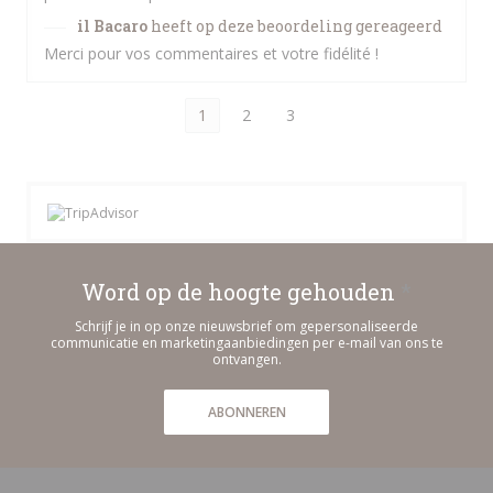
il Bacaro
heeft op deze beoordeling gereageerd
Merci pour vos commentaires et votre fidélité !
1
2
3
Word op de hoogte gehouden
*
Schrijf je in op onze nieuwsbrief om gepersonaliseerde
communicatie en marketingaanbiedingen per e-mail van ons te
ontvangen.
ABONNEREN