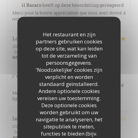
il Bacaro
heeft op deze beoordeling gereageerd
Merci pour la bonne appréciation que vous avez donné à
notre petit restaurant italien
Het restaurant en zijn
Lora
F
partners gebruiken cookies
2026-03-31
- 12:15 - Gasten 3
op deze site, wat kan leiden
Service
:
5
/5
Atmosfeer
:
5
/5
Keuken
:
5
/5
Kwaliteit / Prijs
:
tot de verzameling van
5
/5
persoonsgegevens.
'Noodzakelijke' cookies zijn
C'était délicieux et un vrai plaisir - comme toujours.
verplicht en worden
standaard geïnstalleerd.
il Bacaro
heeft op deze beoordeling gereageerd
Andere optionele cookies
Merci pour vos commentaires, Lora, et pour votre
vereisen uw toestemming.
fidélité !
Deze optionele cookies
worden gebruikt om uw
laurence
T
navigatie te analyseren, het
sitepubliek te meten,
2026-03-13
- 21:00 - Gasten 2
Service
:
2
/5
Atmosfeer
:
3
/5
Keuken
:
4
/5
Kwaliteit / Prijs
:
functies te bieden (bijv.
4
/5