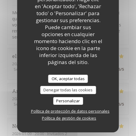
il Bacaro
ha respondido a su opinión
en 'Aceptar todo', 'Rechazar
todo' o 'Personalizar' para
Merci pour vos commentaires. Nous sommes heureux
que vous ayez apprécié nos plats. Il n'appartient qu'à
gestionar sus preferencias.
vous de solliciter notre personnel pour faire part de vos
Puede cambiar sus
remarques ou de vos questions, nous sommes à votre
opciones en cualquier
service
momento haciendo clic en el
icono de cookie en la parte
inferior izquierda de las
elisabeth
C
páginas del sitio.
2026-03-10
- 19:45 - Invitados 3
Servicio
:
5
/5
Ambiente
:
5
/5
Menú
:
5
/5
Calidad / Precio
:
5
/5
OK, aceptar todas
Denegar todas las cookies
Anna
A
2026-01-14
- 19:30 - Invitados 2
Personalizar
Servicio
:
5
/5
Ambiente
:
5
/5
Menú
:
5
/5
Calidad / Precio
:
5
/5
Política de protección de datos personales
Política de gestión de cookies
Nora
B
2026-01-09
- 20:00 - Invitados 2