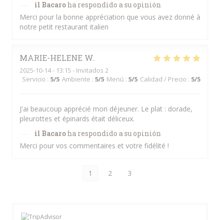
il Bacaro
ha respondido a su opinión
Merci pour la bonne appréciation que vous avez donné à
notre petit restaurant italien
MARIE-HELENE
W
2025-10-14
- 13:15 - Invitados 2
Servicio
:
5
/5
Ambiente
:
5
/5
Menú
:
5
/5
Calidad / Precio
:
5
/5
J'ai beaucoup apprécié mon déjeuner. Le plat : dorade,
pleurottes et épinards était déliceux.
il Bacaro
ha respondido a su opinión
Merci pour vos commentaires et votre fidélité !
1
2
3