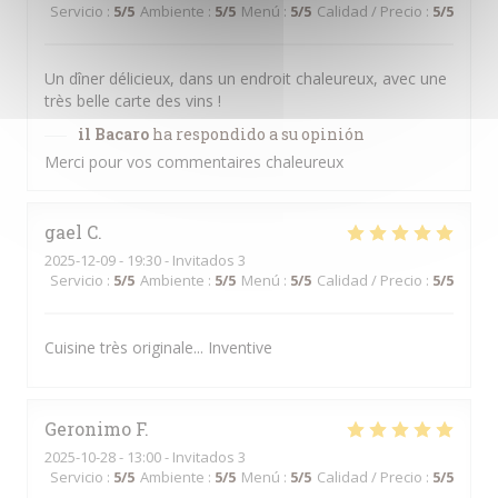
Servicio
:
5
/5
Ambiente
:
5
/5
Menú
:
5
/5
Calidad / Precio
:
5
/5
Un dîner délicieux, dans un endroit chaleureux, avec une
très belle carte des vins !
il Bacaro
ha respondido a su opinión
Merci pour vos commentaires chaleureux
gael
C
2025-12-09
- 19:30 - Invitados 3
Servicio
:
5
/5
Ambiente
:
5
/5
Menú
:
5
/5
Calidad / Precio
:
5
/5
Cuisine très originale... Inventive
Geronimo
F
2025-10-28
- 13:00 - Invitados 3
Servicio
:
5
/5
Ambiente
:
5
/5
Menú
:
5
/5
Calidad / Precio
:
5
/5