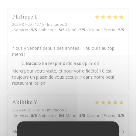
Philippe
L
2026-07-09
- 12:15 - Invitados 2
Servicio
:
5
/5
Ambiente
:
5
/5
Menú
:
5
/5
Calidad / Precio
:
5
/5
Nous y venons depuis des années ! Toujours au top,
merci !
il Bacaro
ha respondido a su opinión
Merci pour votre visite, et pour votre fidélité ! C'est
toujours un plaisir de vous accueillir dans notre petit
restaurant italien
Akihiko
Y
2026-06-05
- 19:15 - Invitados 2
Servicio
:
5
/5
Ambiente
:
5
/5
Menú
:
5
/5
Calidad / Precio
:
5
/5
il Bacaro
ha respondido a su opinión
Merci pour la bonne appréciation que vous avez donné à