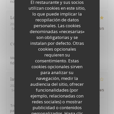
notre petit restaurant italien
El restaurante y sus socios
utilizan cookies en este sitio,
lo que puede implicar la
Lora
F
recopilación de datos
2026-03-31
- 12:15 - Invitados 3
personales. Las cookies
Servicio
:
5
/5
Ambiente
:
5
/5
Menú
:
5
/5
Calidad / Precio
:
5
/5
denominadas «necesarias»
son obligatorias y se
instalan por defecto. Otras
C'était délicieux et un vrai plaisir - comme toujours.
cookies opcionales
il Bacaro
ha respondido a su opinión
requieren su
Merci pour vos commentaires, Lora, et pour votre
consentimiento. Estas
fidélité !
cookies opcionales sirven
para analizar su
navegación, medir la
laurence
T
audiencia del sitio, ofrecer
2026-03-13
- 21:00 - Invitados 2
funcionalidades (por
Servicio
:
2
/5
Ambiente
:
3
/5
Menú
:
4
/5
Calidad / Precio
:
4
/5
ejemplo, relacionadas con
redes sociales) o mostrar
Très bons plats . Accueil très moyen , personnel qui ne
publicidad o contenidos
parle pas.
personalizados. Haga clic