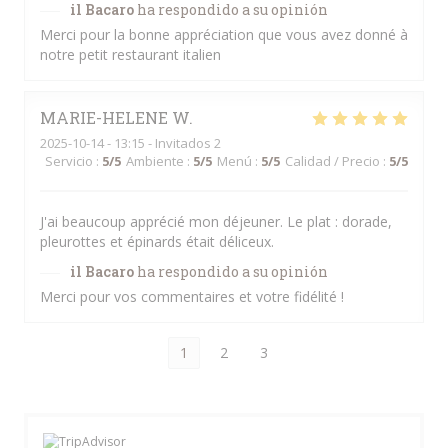
il Bacaro
ha respondido a su opinión
Merci pour la bonne appréciation que vous avez donné à
notre petit restaurant italien
MARIE-HELENE
W
2025-10-14
- 13:15 - Invitados 2
Servicio
:
5
/5
Ambiente
:
5
/5
Menú
:
5
/5
Calidad / Precio
:
5
/5
J'ai beaucoup apprécié mon déjeuner. Le plat : dorade,
pleurottes et épinards était déliceux.
il Bacaro
ha respondido a su opinión
Merci pour vos commentaires et votre fidélité !
1
2
3