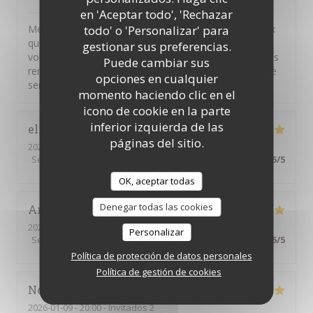
il Bacaro
ha respondido a su opinión
en 'Aceptar todo', 'Rechazar
todo' o 'Personalizar' para
Merci pour vos commentaires. Nous sommes heureux
que vous ayez apprécié nos plats. Il n'appartient qu'à
gestionar sus preferencias.
vous de solliciter notre personnel pour faire part de vos
Puede cambiar sus
remarques ou de vos questions, nous sommes à votre
opciones en cualquier
service
momento haciendo clic en el
icono de cookie en la parte
inferior izquierda de las
elisabeth
C
páginas del sitio.
2026-03-10
- 19:45 - Invitados 3
Servicio
:
5
/5
Ambiente
:
5
/5
Menú
:
5
/5
Calidad / Precio
:
5
/5
OK, aceptar todas
Denegar todas las cookies
Anna
A
2026-01-14
- 19:30 - Invitados 2
Personalizar
Servicio
:
5
/5
Ambiente
:
5
/5
Menú
:
5
/5
Calidad / Precio
:
5
/5
Política de protección de datos personales
Política de gestión de cookies
Nora
B
2026-01-09
- 20:00 - Invitados 2