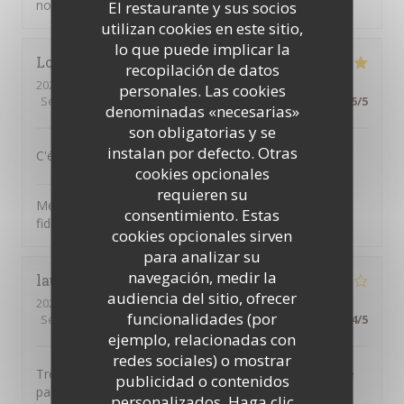
notre petit restaurant italien
El restaurante y sus socios
utilizan cookies en este sitio,
lo que puede implicar la
Lora
F
recopilación de datos
2026-03-31
- 12:15 - Invitados 3
personales. Las cookies
Servicio
:
5
/5
Ambiente
:
5
/5
Menú
:
5
/5
Calidad / Precio
:
5
/5
denominadas «necesarias»
son obligatorias y se
instalan por defecto. Otras
C'était délicieux et un vrai plaisir - comme toujours.
cookies opcionales
il Bacaro
ha respondido a su opinión
requieren su
Merci pour vos commentaires, Lora, et pour votre
consentimiento. Estas
fidélité !
cookies opcionales sirven
para analizar su
navegación, medir la
laurence
T
audiencia del sitio, ofrecer
2026-03-13
- 21:00 - Invitados 2
funcionalidades (por
Servicio
:
2
/5
Ambiente
:
3
/5
Menú
:
4
/5
Calidad / Precio
:
4
/5
ejemplo, relacionadas con
redes sociales) o mostrar
Très bons plats . Accueil très moyen , personnel qui ne
publicidad o contenidos
parle pas.
personalizados. Haga clic