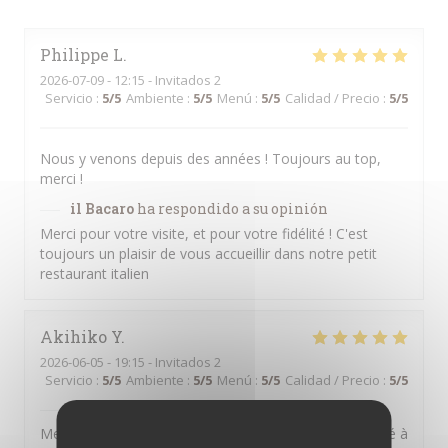
Philippe
L
2026-07-09
- 12:15 - Invitados 2
Servicio
:
5
/5
Ambiente
:
5
/5
Menú
:
5
/5
Calidad / Precio
:
5
/5
Nous y venons depuis des années ! Toujours au top,
merci !
il Bacaro
ha respondido a su opinión
Merci pour votre visite, et pour votre fidélité ! C'est
toujours un plaisir de vous accueillir dans notre petit
restaurant italien
Akihiko
Y
2026-06-05
- 19:15 - Invitados 2
Servicio
:
5
/5
Ambiente
:
5
/5
Menú
:
5
/5
Calidad / Precio
:
5
/5
il Bacaro
ha respondido a su opinión
Merci pour la bonne appréciation que vous avez donné à