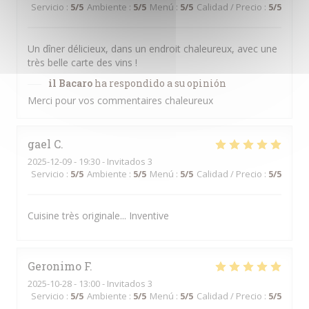
Servicio
:
5
/5
Ambiente
:
5
/5
Menú
:
5
/5
Calidad / Precio
:
5
/5
Un dîner délicieux, dans un endroit chaleureux, avec une
très belle carte des vins !
il Bacaro
ha respondido a su opinión
Merci pour vos commentaires chaleureux
gael
C
2025-12-09
- 19:30 - Invitados 3
Servicio
:
5
/5
Ambiente
:
5
/5
Menú
:
5
/5
Calidad / Precio
:
5
/5
Cuisine très originale... Inventive
Geronimo
F
2025-10-28
- 13:00 - Invitados 3
Servicio
:
5
/5
Ambiente
:
5
/5
Menú
:
5
/5
Calidad / Precio
:
5
/5