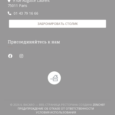
9 rue Auguste Laurent
((открывается в новом окне))
75011 Paris
01 43 79 16 66
ЗАБРОНИРОВАТЬ СТОЛИК
Присоединяйтесь к нам
Facebook ((открывается в новом окне))
Instagram ((открывается в новом окне))
((ОТКР
© 2026 IL BACARO — ВЕБ-СТРАНИЦА РЕСТОРАНА СОЗДАНА
ZENCHEF
ПРЕДУПРЕЖДЕНИЕ ОБ ОТКАЗЕ ОТ ОТВЕТСТВЕННОСТИ
((ОТКРЫВАЕТСЯ В НОВОМ ОКНЕ))
УСЛОВИЯ ИСПОЛЬЗОВАНИЯ
((ОТКРЫВАЕТСЯ В НОВОМ ОКНЕ))