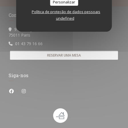
Personalizar
Política de proteção de dados pessoais
Contacte-nos
undefined
9 rue Auguste Laurent
((abre numa nova janela))
75011 Paris
01 43 79 16 66
RESERVAR UMA MESA
Siga-nos
Facebook ((abre numa nova janela))
Instagram ((abre numa nova janela))