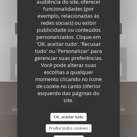
audiência do site, oferecer
funcionalidades (por
Reserva
exemplo, relacionadas às
redes sociais) ou exibir
RESERVAR UMA MESA
publicidade ou conteúdos
personalizados. Clique em
'OK, aceitar tudo', 'Recusar
tudo' ou 'Personalizar' para
Menus
gerenciar suas preferências.
Você pode alterar suas
DESCUBRA O NOSSO MENU
escolhas a qualquer
momento clicando no ícone
de cookie no canto inferior
esquerdo das páginas do
Mantenha-se atualizado
*
site.
Subscrever a nossa newsletter para receber comunicações
personalizadas e ofertas de marketing por correio eletrónico da
nossa parte.
OK, aceitar tudo
Proíbe todos cookies
SUBSCREVER