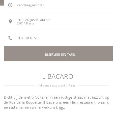
Vandaag gesloten
9 rue Auguste Laurent
((opent in een nieuw venster))
75011 Paris
01 43 79 16 66
RESERVEER EEN TAFEL
IL BACARO
Italiaans restaurant
|
Paris
Dicht bij de metro Voltaire, in een rustige straat met uitzicht op
de Rue de la Roquette, Il Bacaro is een klein restaurant, waar u
een attente, een warm welkom krijgt.