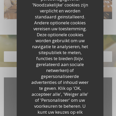
'Noodzakelijke' cookies zijn
verplicht en worden
standaard geïnstalleerd.
Andere optionele cookies
vereisen uw toestemming.
Deze optionele cookies
worden gebruikt om uw
Ontdek ons menu
navigatie te analyseren, het
sitepubliek te meten,
ONTDEK ONS MENU
functies te bieden (bijv.
gerelateerd aan sociale
netwerken) of
gepersonaliseerde
advertenties of inhoud weer
te geven. Klik op 'OK,
accepteer alle', 'Weiger alle'
of 'Personaliseer' om uw
voorkeuren te beheren. U
kunt uw keuzes op elk