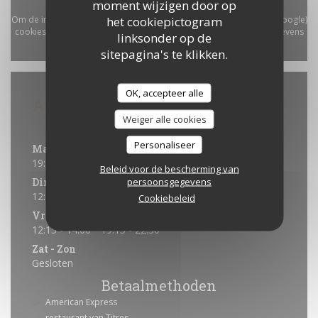
moment wijzigen door op
Om de interactieve Waze-kaart weer te geven, moet u Waze Map (Google)
het cookiepictogram
cookies accepteren. Deze cookies kunnen navigatie- en locatiegegevens
linksonder op de
verzamelen.
Toestaan
sitepagina's te klikken.
OK, accepteer alle
Algemene informatie
Weiger alle cookies
Openingstijden
Personaliseer
Maandag
19:15 - 22:00
Beleid voor de bescherming van
Din
-
Don
persoonsgegevens
12:15 - 14:00
19:15 - 22:00
•
Cookiebeleid
Vrijdag
12:15 - 14:00
19:15 - 22:30
•
Zat
-
Zon
Gesloten
Betaalmethoden
American Express
restaurant van Titres