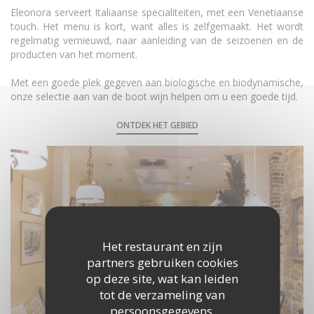
Eleonora serveert Italiaanse specialiteiten, met een Venetiaanse
touch. Het menu is kort, want alles is zelfgemaakt. Het wordt
regelmatig vernieuwd, naar aanleiding van de seizoenen en de
producten van het moment.
Met een goede plek gegeven aan biologische en biodynamische,
onze selectie aan van de boot wijn helpen om u een goede tijd.
ONTDEK HET GEBIED
Het restaurant en zijn
partners gebruiken cookies
op deze site, wat kan leiden
tot de verzameling van
persoonsgegevens.