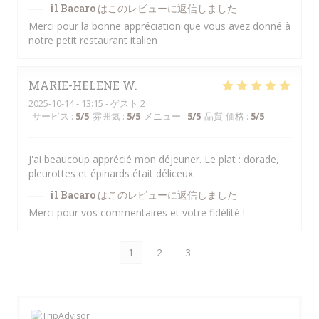
il Bacaro
はこのレビューに返信しました
Merci pour la bonne appréciation que vous avez donné à
notre petit restaurant italien
MARIE-HELENE
W
2025-10-14
- 13:15 - ゲスト 2
サービス
:
5
/5
雰囲気
:
5
/5
メニュー
:
5
/5
品質-価格
:
5
/5
J'ai beaucoup apprécié mon déjeuner. Le plat : dorade,
pleurottes et épinards était déliceux.
il Bacaro
はこのレビューに返信しました
Merci pour vos commentaires et votre fidélité !
1
2
3