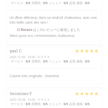
サービス
:
5
/5
雰囲気
:
5
/5
メニュー
:
5
/5
品質-価格
:
5
/5
Un dîner délicieux, dans un endroit chaleureux, avec une
très belle carte des vins !
il Bacaro
はこのレビューに返信しました
Merci pour vos commentaires chaleureux
gael
C
2025-12-09
- 19:30 - ゲスト 3
サービス
:
5
/5
雰囲気
:
5
/5
メニュー
:
5
/5
品質-価格
:
5
/5
Cuisine très originale... Inventive
Geronimo
F
2025-10-28
- 13:00 - ゲスト 3
サービス
:
5
/5
雰囲気
:
5
/5
メニュー
:
5
/5
品質-価格
:
5
/5