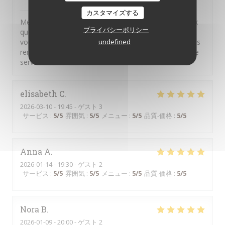
il Bacaro
はこのレビューに返信しました
カスタマイズする
Merci pour vos commentaires. Nous sommes heureux
プライバシーポリシー
que vous ayez apprécié nos plats. Il n'appartient qu'à
vous de solliciter notre personnel pour faire part de vos
undefined
remarques ou de vos questions, nous sommes à votre
service
elisabeth
C
2026-03-10
- 19:45 - ゲスト 3
サービス
:
5
/5
雰囲気
:
5
/5
メニュー
:
5
/5
品質-価格
:
5
/5
Anna
A
2026-01-14
- 19:30 - ゲスト 2
サービス
:
5
/5
雰囲気
:
5
/5
メニュー
:
5
/5
品質-価格
:
5
/5
Nora
B
2026-01-09
- 20:00 - ゲスト 2