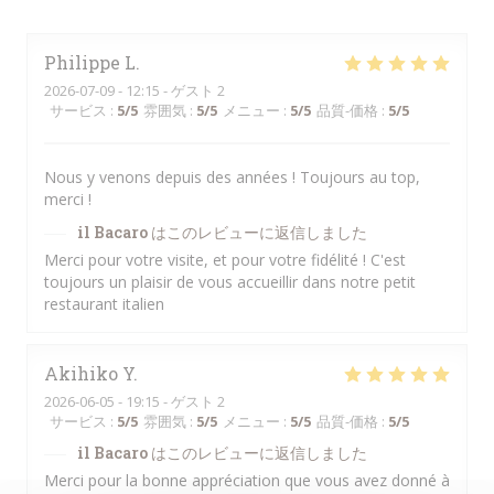
Philippe
L
2026-07-09
- 12:15 - ゲスト 2
サービス
:
5
/5
雰囲気
:
5
/5
メニュー
:
5
/5
品質-価格
:
5
/5
Nous y venons depuis des années ! Toujours au top,
merci !
il Bacaro
はこのレビューに返信しました
Merci pour votre visite, et pour votre fidélité ! C'est
toujours un plaisir de vous accueillir dans notre petit
restaurant italien
Akihiko
Y
2026-06-05
- 19:15 - ゲスト 2
サービス
:
5
/5
雰囲気
:
5
/5
メニュー
:
5
/5
品質-価格
:
5
/5
il Bacaro
はこのレビューに返信しました
Merci pour la bonne appréciation que vous avez donné à