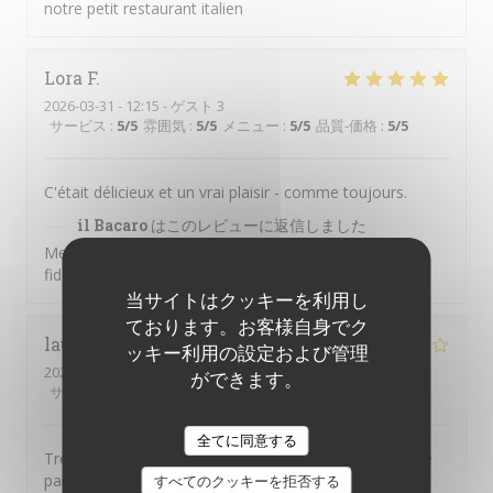
notre petit restaurant italien
Lora
F
2026-03-31
- 12:15 - ゲスト 3
サービス
:
5
/5
雰囲気
:
5
/5
メニュー
:
5
/5
品質-価格
:
5
/5
C'était délicieux et un vrai plaisir - comme toujours.
il Bacaro
はこのレビューに返信しました
Merci pour vos commentaires, Lora, et pour votre
fidélité !
当サイトはクッキーを利用し
ております。お客様自身でク
laurence
T
ッキー利用の設定および管理
2026-03-13
- 21:00 - ゲスト 2
ができます。
サービス
:
2
/5
雰囲気
:
3
/5
メニュー
:
4
/5
品質-価格
:
4
/5
全てに同意する
Très bons plats . Accueil très moyen , personnel qui ne
parle pas.
すべてのクッキーを拒否する