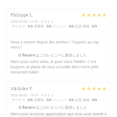
Philippe
L
2026-07-09
- 12:15 - ゲスト 2
サービス
:
5
/5
雰囲気
:
5
/5
メニュー
:
5
/5
品質-価格
:
5
/5
Nous y venons depuis des années ! Toujours au top,
merci !
il Bacaro
はこのレビューに返信しました
Merci pour votre visite, et pour votre fidélité ! C'est
toujours un plaisir de vous accueillir dans notre petit
restaurant italien
Akihiko
Y
2026-06-05
- 19:15 - ゲスト 2
サービス
:
5
/5
雰囲気
:
5
/5
メニュー
:
5
/5
品質-価格
:
5
/5
il Bacaro
はこのレビューに返信しました
Merci pour la bonne appréciation que vous avez donné à