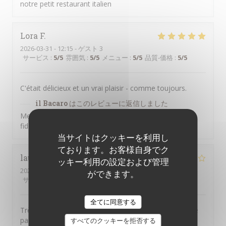
notre petit restaurant italien
Lora
F
2026-03-31
- 12:15 - ゲスト 3
サービス
:
5
/5
雰囲気
:
5
/5
メニュー
:
5
/5
品質-価格
:
5
/5
C'était délicieux et un vrai plaisir - comme toujours.
il Bacaro
はこのレビューに返信しました
Merci pour vos commentaires, Lora, et pour votre
fidélité !
当サイトはクッキーを利用し
ております。お客様自身でク
laurence
T
ッキー利用の設定および管理
2026-03-13
- 21:00 - ゲスト 2
ができます。
サービス
:
2
/5
雰囲気
:
3
/5
メニュー
:
4
/5
品質-価格
:
4
/5
全てに同意する
Très bons plats . Accueil très moyen , personnel qui ne
parle pas.
すべてのクッキーを拒否する