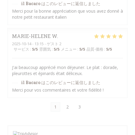
il Bacaro
はこのレビューに返信しました
Merci pour la bonne appréciation que vous avez donné à
notre petit restaurant italien
MARIE-HELENE
W
2025-10-14
- 13:15 - ゲスト 2
サービス
:
5
/5
雰囲気
:
5
/5
メニュー
:
5
/5
品質-価格
:
5
/5
J'ai beaucoup apprécié mon déjeuner. Le plat : dorade,
pleurottes et épinards était déliceux.
il Bacaro
はこのレビューに返信しました
Merci pour vos commentaires et votre fidélité !
1
2
3