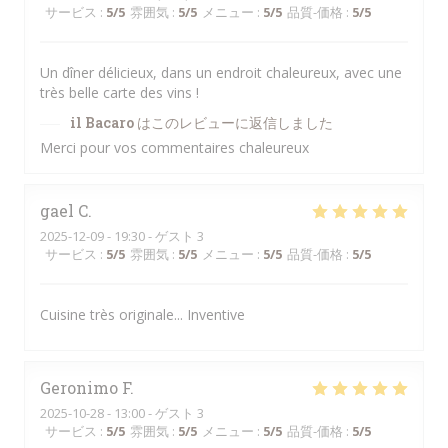
サービス
:
5
/5
雰囲気
:
5
/5
メニュー
:
5
/5
品質-価格
:
5
/5
Un dîner délicieux, dans un endroit chaleureux, avec une
très belle carte des vins !
il Bacaro
はこのレビューに返信しました
Merci pour vos commentaires chaleureux
gael
C
2025-12-09
- 19:30 - ゲスト 3
サービス
:
5
/5
雰囲気
:
5
/5
メニュー
:
5
/5
品質-価格
:
5
/5
Cuisine très originale... Inventive
Geronimo
F
2025-10-28
- 13:00 - ゲスト 3
サービス
:
5
/5
雰囲気
:
5
/5
メニュー
:
5
/5
品質-価格
:
5
/5