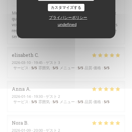
il Bacaro
はこのレビューに返信しました
カスタマイズする
Merci pour vos commentaires. Nous sommes heureux
プライバシーポリシー
que vous ayez apprécié nos plats. Il n'appartient qu'à
vous de solliciter notre personnel pour faire part de vos
undefined
remarques ou de vos questions, nous sommes à votre
service
elisabeth
C
2026-03-10
- 19:45 - ゲスト 3
サービス
:
5
/5
雰囲気
:
5
/5
メニュー
:
5
/5
品質-価格
:
5
/5
Anna
A
2026-01-14
- 19:30 - ゲスト 2
サービス
:
5
/5
雰囲気
:
5
/5
メニュー
:
5
/5
品質-価格
:
5
/5
Nora
B
2026-01-09
- 20:00 - ゲスト 2