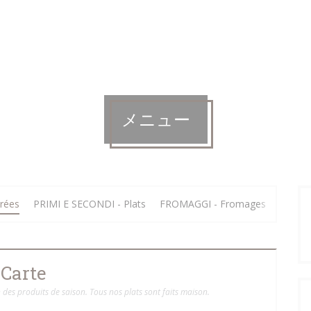
メニュー
rées
PRIMI E SECONDI - Plats
FROMAGGI - Fromages
DOLCI 
Carte
des produits de saison. Tous nos plats sont faits maison.