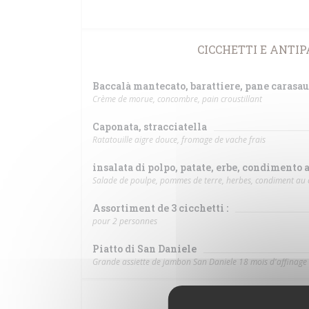
CICCHETTI E ANTIPAS
Baccalà mantecato, barattiere, pane carasau
Crème de morue, concombre, pain croustillant
Caponata, stracciatella
Ratatouille aigre douce, fromage de vache frais
insalata di polpo, patate, erbe, condimento 
Salade de poulpe, pommes de terre, herbes, condiment au c
Assortiment de 3 cicchetti :
pour 2 personnes
Piatto di San Daniele
Grande assiette de jambon San Daniele 18 mois d'affinage
PRIMI E