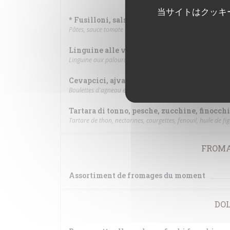
当サイトはクッキ
* Fusilloni, salsa pomodoro al pimenton, dat
Pâtes, sauce tomate au paprika fumé, petites tomates, rico
Linguine alle vongole
Linguine aux palourdes, légèrement pimenté
Cevapcici, ajvar, zucchine e cipolla rossa
Boulettes d'agneau et bœuf au paprika, sauce aubergines e
Tartara di tonno, pesche, zucchine, finocchio
Tartare de thon, nectarines, courgettes, fenouil, huile de fi
FROMA
Assortiment de fromages du moment
DOL