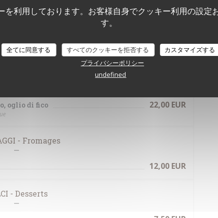
ーを利用しております。お客様自身でクッキー利用の設定
18,00 EUR
terini, ricotta affumicata
す。
tta fumée
20,00 EUR
全てに同意する
すべてのクッキーを拒否する
カスタマイズする
プライバシーポリシー
undefined
20,00 EUR
t poivrons, courgettes et oignons rouges
22,00 EUR
, oglio di fico
gue
GGI - Fromages
12,00 EUR
CI - Desserts