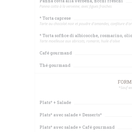
Panna cotta alla verbena, ficchi freschi
Panna cotta à la verveine, avec figues fraiches
* Torta caprese
Tarte au chocolat noir et poudre d'amandes, confiture d'
* Torta soffice di albicocche, rosmarino, olio
Tarte moelleuse aux abricots, romarin, huile d'olive
Café gourmand
Thé gourmand
FORMU
*Sauf we
Plats* + Salade
Plats* avec salade + Desserts*
Plats* avec salade + Café gourmand