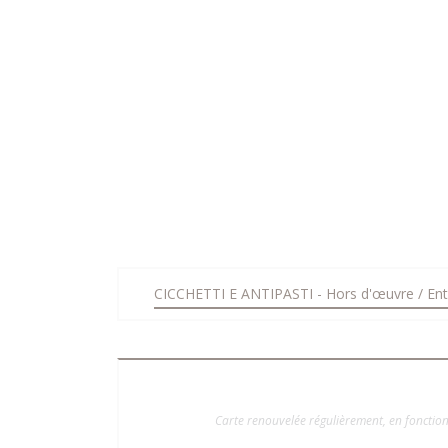
CICCHETTI E ANTIPASTI - Hors d'œuvre / Ent
Carte renouvelée régulièrement, en fonction 