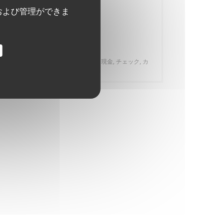
イタリアンレストラン
および管理ができま
サービス
WI-FI
ご利用可能なお支払い方法
アメックス, チケ・レストラン (食券) , 現金, チェック, カ
ルトブルー