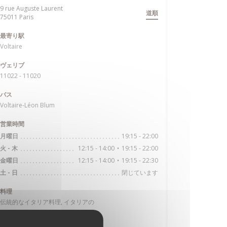
9 rue Auguste Laurent
道順
((新しいウィンドウで開きます))
75011 Paris
最寄り駅
Voltaire
ヴェリブ
11022 - 11020
バス
Voltaire-Léon Blum
営業時間
19:15 - 22:00
月曜日
12:15 - 14:00
19:15 - 22:00
火
-
木
•
12:15 - 14:00
19:15 - 22:30
金曜日
•
閉じています
土
-
日
料理
伝統的なイタリア料理, イタリアの
ビジネスタイプ