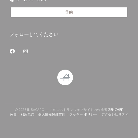
予約
フォローしてください
Facebook ((新しいウィンドウで開きます))
Instagram ((新しいウィンドウで開きます))
((新しい
© 2026 IL BACARO — このレストランウェブサイトの作成者
ZENCHEF
免責
利用規約
個人情報保護方針
クッキー ポリシー
アクセシビリティ
((新しいウィンドウで開きます))
((新しいウィンドウで開きます))
((新しいウィンドウで開きます))
((新しいウィンドウで開きます))
((新しいウィン