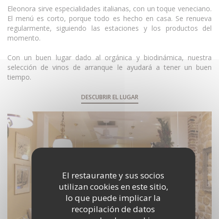
Eleonora sirve especialidades italianas, con un toque veneciano.
El menú es corto, porque todo es hecho en casa. Se renueva
regularmente, siguiendo las estaciones y los productos del
momento.
Con un buen lugar dado al orgánica y biodinámica, nuestra
selección de vinos de arranque le ayudará a tener un buen
tiempo.
DESCUBRIR EL LUGAR
El restaurante y sus socios
utilizan cookies en este sitio,
lo que puede implicar la
recopilación de datos