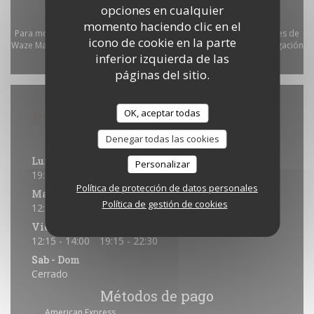
opciones en cualquier
momento haciendo clic en el
Para mostrar el mapa interactivo de Waze, debe aceptar las cookies de
icono de cookie en la parte
Waze Map (Google). Estas cookies pueden recopilar datos de navegación
inferior izquierda de las
y ubicación.
Permitir
páginas del sitio.
Información general
OK, aceptar todas
Horario de apertura
Denegar todas las cookies
Lunes
Personalizar
19:15 - 22:00
Política de protección de datos personales
Mar
-
Jue
Política de gestión de cookies
12:15 - 14:00
19:15 - 22:00
•
Viernes
12:15 - 14:00
19:15 - 22:30
•
Sab
-
Dom
Cerrado
Métodos de pago
American Express