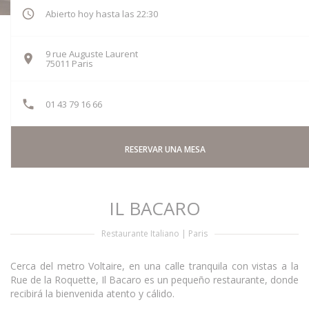
Abierto hoy hasta las 22:30
9 rue Auguste Laurent
((abre en una nueva ventana))
75011 Paris
01 43 79 16 66
RESERVAR UNA MESA
IL BACARO
Restaurante Italiano
|
Paris
Cerca del metro Voltaire, en una calle tranquila con vistas a la
Rue de la Roquette, Il Bacaro es un pequeño restaurante, donde
recibirá la bienvenida atento y cálido.