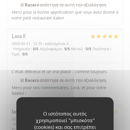
il Bacaro
απάντησε σε αυτή την αξιολόγηση
Merci pour la bonne appréciation que vous avez donné à
notre petit restaurant italien
Lora
F
2026-03-31
- 12:15 - καλεσμένοι 3
Υπηρεσία
:
5
/5
Ατμόσφαιρα
:
5
/5
Μενού
:
5
/5
Ποιότητα /
Τιμή
:
5
/5
C'était délicieux et un vrai plaisir - comme toujours.
il Bacaro
απάντησε σε αυτή την αξιολόγηση
Merci pour vos commentaires, Lora, et pour votre
fidélité !
laurence
T
Ο ιστότοπος αυτός
2026-03-13
- 21:00 - καλεσμένοι 2
χρησιμοποιεί "μπισκότα"
Υπηρεσία
:
2
/5
Ατμόσφαιρα
:
3
/5
Μενού
:
4
/5
Ποιότητα /
(cookies) και σας επιτρέπει
Τιμή
:
4
/5