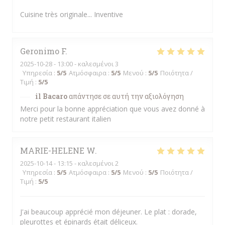
Cuisine très originale... Inventive
Geronimo
F
2025-10-28
- 13:00 - καλεσμένοι 3
Υπηρεσία
:
5
/5
Ατμόσφαιρα
:
5
/5
Μενού
:
5
/5
Ποιότητα /
Τιμή
:
5
/5
il Bacaro
απάντησε σε αυτή την αξιολόγηση
Merci pour la bonne appréciation que vous avez donné à
notre petit restaurant italien
MARIE-HELENE
W
2025-10-14
- 13:15 - καλεσμένοι 2
Υπηρεσία
:
5
/5
Ατμόσφαιρα
:
5
/5
Μενού
:
5
/5
Ποιότητα /
Τιμή
:
5
/5
J'ai beaucoup apprécié mon déjeuner. Le plat : dorade,
pleurottes et épinards était déliceux.