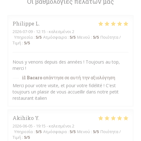
Οι βαθμολογίες πελατών μας
Philippe
L
2026-07-09
- 12:15 - καλεσμένοι 2
Υπηρεσία
:
5
/5
Ατμόσφαιρα
:
5
/5
Μενού
:
5
/5
Ποιότητα /
Τιμή
:
5
/5
Nous y venons depuis des années ! Toujours au top,
merci !
il Bacaro
απάντησε σε αυτή την αξιολόγηση
Merci pour votre visite, et pour votre fidélité ! C'est
toujours un plaisir de vous accueillir dans notre petit
restaurant italien
Akihiko
Y
2026-06-05
- 19:15 - καλεσμένοι 2
Υπηρεσία
:
5
/5
Ατμόσφαιρα
:
5
/5
Μενού
:
5
/5
Ποιότητα /
Τιμή
:
5
/5