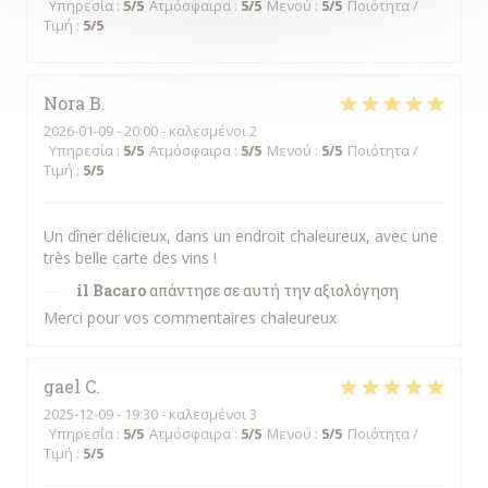
Υπηρεσία
:
5
/5
Ατμόσφαιρα
:
5
/5
Μενού
:
5
/5
Ποιότητα /
Τιμή
:
5
/5
Nora
B
2026-01-09
- 20:00 - καλεσμένοι 2
Υπηρεσία
:
5
/5
Ατμόσφαιρα
:
5
/5
Μενού
:
5
/5
Ποιότητα /
Τιμή
:
5
/5
Un dîner délicieux, dans un endroit chaleureux, avec une
très belle carte des vins !
il Bacaro
απάντησε σε αυτή την αξιολόγηση
Merci pour vos commentaires chaleureux
gael
C
2025-12-09
- 19:30 - καλεσμένοι 3
Υπηρεσία
:
5
/5
Ατμόσφαιρα
:
5
/5
Μενού
:
5
/5
Ποιότητα /
Τιμή
:
5
/5