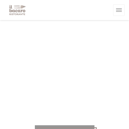
Πίνακας διαχείρισης "Μπισκότων" (Cookies)