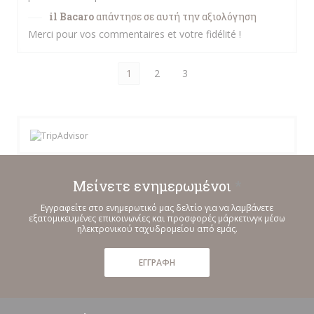
il Bacaro
απάντησε σε αυτή την αξιολόγηση
Merci pour vos commentaires et votre fidélité !
1
2
3
Μείνετε ενημερωμένοι
*
Εγγραφείτε στο ενημερωτικό μας δελτίο για να λαμβάνετε
εξατομικευμένες επικοινωνίες και προσφορές μάρκετινγκ μέσω
ηλεκτρονικού ταχυδρομείου από εμάς.
ΕΓΓΡΑΦΉ