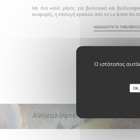
Με ένα καλό μέρος για βιολογικά και βιοδυναμικ
αναφορές, η επιλογή κρασιών από το La Botte θα σ
ΑΝΑΚΑΛΎΨΤΕ ΤΗΝ ΠΕΡΙΟ
Ο ιστότοπος αυτός
OK,
Ανακαλύψτε το μενού μας