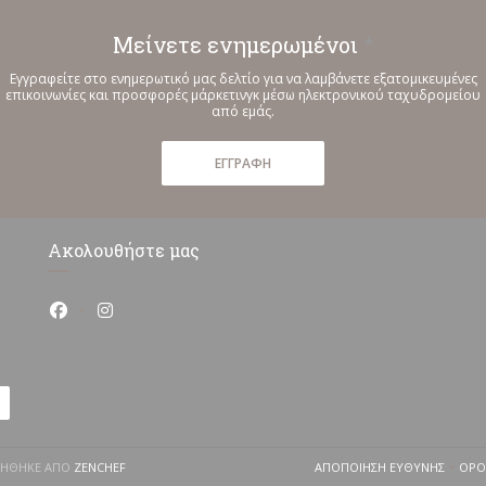
Μείνετε ενημερωμένοι
*
Εγγραφείτε στο ενημερωτικό μας δελτίο για να λαμβάνετε εξατομικευμένες
επικοινωνίες και προσφορές μάρκετινγκ μέσω ηλεκτρονικού ταχυδρομείου
από εμάς.
ΕΓΓΡΑΦΉ
Ακολουθήστε μας
Facebook ((ανοίγει σε νέο παράθυρο))
Instagram ((ανοίγει σε νέο παράθυρο))
((ΑΝΟΊΓΕΙ ΣΕ ΝΈΟ ΠΑΡΆΘΥΡΟ))
ΡΓΉΘΗΚΕ ΑΠΌ
ZENCHEF
ΑΠΟΠΟΊΗΣΗ ΕΥΘΎΝΗΣ
ΌΡΟ
((ΑΝΟΊΓΕΙ ΣΕ ΝΈ