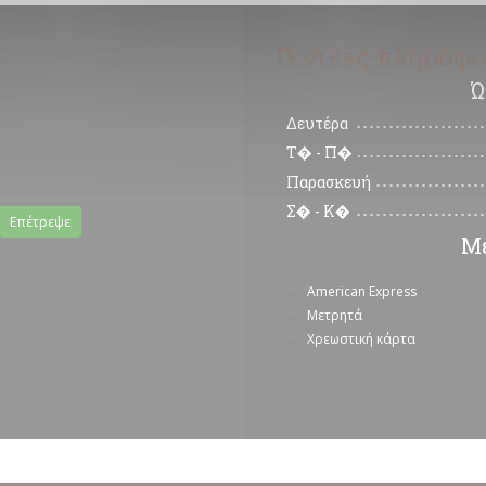
Γενικές πληροφο
Ώ
Δευτέρα
Τ�
-
Π�
Παρασκευή
Σ�
-
Κ�
Επέτρεψε
Μέ
American Express
Μετρητά
Χρεωστική κάρτα