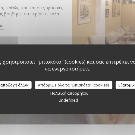
ά, καθώς και κάποιες φυσικές
ας βοηθήσει να περάσετε καλά.
ΧΉ
 χρησιμοποιεί "μπισκότα" (cookies) και σας επιτρέπει να 
να ενεργοποιήσετε
 αποδοχή όλων
Απόρριψε όλα τα "μπισκότα" (cookies)
Εξατομί
Πολιτική απορρήτου
undefined