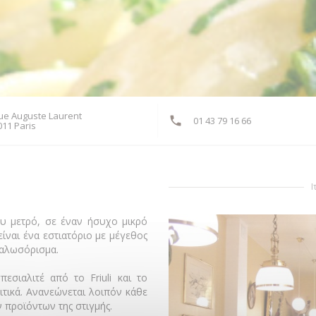
rue Auguste Laurent
01 43 79 16 66
((ανοίγει σε νέο παράθυρο))
011 Paris
Ι
υ μετρό, σε έναν ήσυχο μικρό
είναι ένα εστιατόριο με μέγεθος
καλωσόρισμα.
εσιαλιτέ από το Friuli και το
πιτικά. Ανανεώνεται λοιπόν κάθε
 προϊόντων της στιγμής.