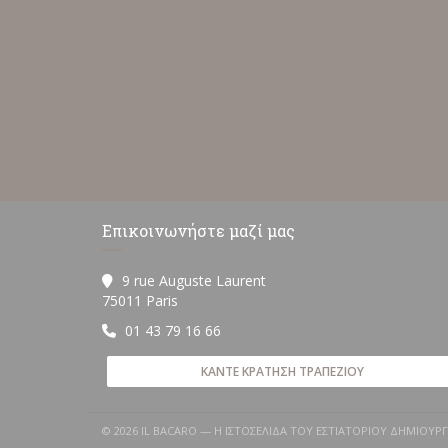
Επικοινωνήστε μαζί μας
9 rue Auguste Laurent
((ανοίγει σε νέο παράθυρο))
75011 Paris
01 43 79 16 66
ΚΆΝΤΕ ΚΡΆΤΗΣΗ ΤΡΑΠΕΖΙΟΎ
© 2026 IL BACARO — Η ΙΣΤΟΣΕΛΊΔΑ ΤΟΥ ΕΣΤΙΑΤΟΡΊΟΥ ΔΗΜΙΟΥ