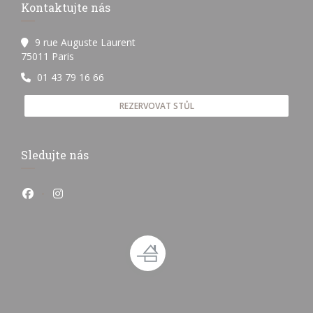
Kontaktujte nás
9 rue Auguste Laurent
((otevře se v novém okně))
75011 Paris
01 43 79 16 66
REZERVOVAT STŮL
Sledujte nás
Facebook ((otevře se v novém okně))
Instagram ((otevře se v novém okně))