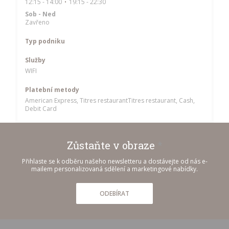
12:15 - 14:00
19:15 - 22:30
•
Sob
-
Ned
Zavřeno
Typ podniku
Služby
WIFI
Platební metody
American Express, Titres restaurantTitres restaurant, Cash,
Debit Card
Zůstaňte v obraze
*
Přihlaste se k odběru našeho newsletteru a dostávejte od nás e-
mailem personalizovaná sdělení a marketingové nabídky.
ODEBÍRAT