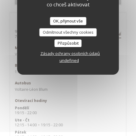
co chceš aktivovat
Obecné informace
OK, přijmout vše
9 rue Auguste Laurent
Odmítnout všechny cookies
NASMĚROVÁNÍ
((otevře se v novém okně))
75011 Paris
Přizpůsobit
Metro
Zásady ochrany osobních údajů
Voltaire
undefined
Bike station
11022 - 11020
Autobus
Voltaire-Léon Blum
Otevírací hodiny
Pondělí
19:15 - 22:00
Ute
-
Čt
12:15 - 14:00
19:15 - 22:00
•
Pátek