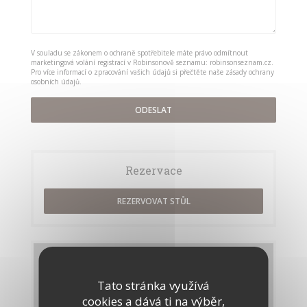
V souladu se zákonem o ochraně spotřebitele máte právo odmítnout
marketingová volání registrací v Robinsonově seznamu:
robinsonseznam.cz
.
Pro více informací o zpracování vašich údajů si přečtěte naše
zásady ochrany
osobních údajů
.
Rezervace
REZERVOVAT STŮL
Menu
Tato stránka využívá
OBJEVTE NAŠE MENU
cookies a dává ti na výběr,